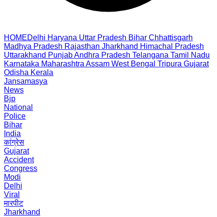
HOME
Delhi
Haryana
Uttar Pradesh
Bihar
Chhattisgarh
Madhya Pradesh
Rajasthan
Jharkhand
Himachal Pradesh
Uttarakhand
Punjab
Andhra Pradesh
Telangana
Tamil Nadu
Karnataka
Maharashtra
Assam
West Bengal
Tripura
Gujarat
Odisha
Kerala
Jansamasya
News
Bjp
National
Police
Bihar
India
कांग्रेस
Gujarat
Accident
Congress
Modi
Delhi
Viral
मारपीट
Jharkhand