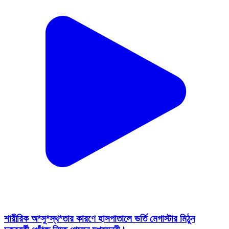
শারীরিক অ*সু*স্থ*তার কারণে হাসপাতালে ভর্তি মেগাস্টার মিঠুন