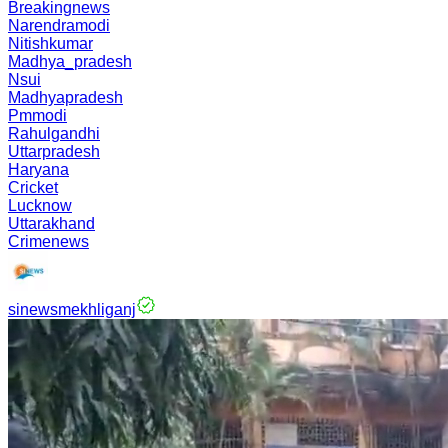
Breakingnews
Narendramodi
Nitishkumar
Madhya_pradesh
Nsui
Madhyapradesh
Pmmodi
Rahulgandhi
Uttarpradesh
Haryana
Cricket
Lucknow
Uttarakhand
Crimenews
sinewsmekhliganj