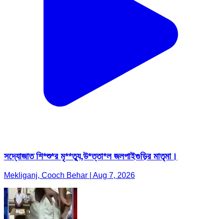
সদ্যোজাত শি*শু*র মৃ**ত্যু,উ*ত্তা*ল জলপাইগুড়ির মাতৃমা।
Mekliganj, Cooch Behar | Aug 7, 2026