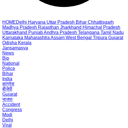
HOME
Delhi
Haryana
Uttar Pradesh
Bihar
Chhattisgarh
Madhya Pradesh
Rajasthan
Jharkhand
Himachal Pradesh
Uttarakhand
Punjab
Andhra Pradesh
Telangana
Tamil Nadu
Karnataka
Maharashtra
Assam
West Bengal
Tripura
Gujarat
Odisha
Kerala
Jansamasya
News
Bjp
National
Police
Bihar
India
कांग्रेस
बीजेपी
Gujarat
भाजपा
Accident
Congress
Modi
Delhi
Viral