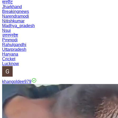
मारपीट
Jharkhand
Breakingnews
Narendramodi
Nitishkumar
Madhya_pradesh
Nsui
उत्तरप्रदेश
Pmmodi
Rahulgandhi
Uttarpradesh
Haryana
Cricket
Lucknow
khangoldee979