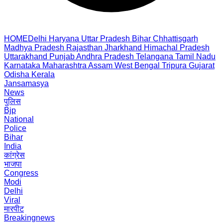
HOME
Delhi
Haryana
Uttar Pradesh
Bihar
Chhattisgarh
Madhya Pradesh
Rajasthan
Jharkhand
Himachal Pradesh
Uttarakhand
Punjab
Andhra Pradesh
Telangana
Tamil Nadu
Karnataka
Maharashtra
Assam
West Bengal
Tripura
Gujarat
Odisha
Kerala
Jansamasya
News
पुलिस
Bjp
National
Police
Bihar
India
कांग्रेस
भाजपा
Congress
Modi
Delhi
Viral
मारपीट
Breakingnews