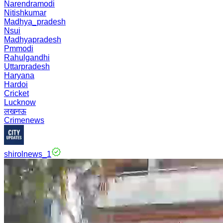
Narendramodi
Nitishkumar
Madhya_pradesh
Nsui
Madhyapradesh
Pmmodi
Rahulgandhi
Uttarpradesh
Haryana
Hardoi
Cricket
Lucknow
लखनऊ
Crimenews
shirolnews_1