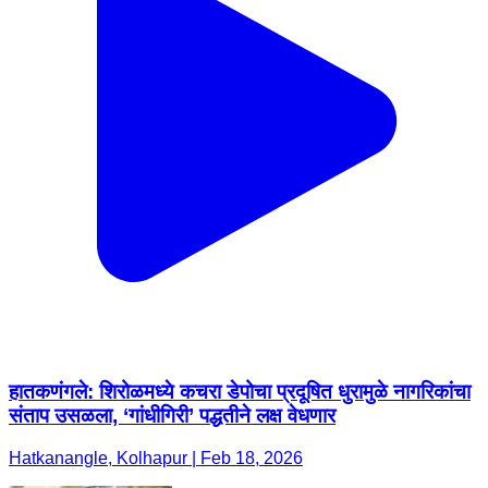
हातकणंगले: शिरोळमध्ये कचरा डेपोचा प्रदूषित धुरामुळे नागरिकांचा
संताप उसळला, ‘गांधीगिरी’ पद्धतीने लक्ष वेधणार
Hatkanangle, Kolhapur | Feb 18, 2026