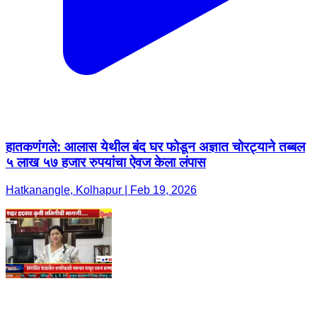
हातकणंगले: आलास येथील बंद घर फोडून अज्ञात चोरट्याने तब्बल
५ लाख ५७ हजार रुपयांचा ऐवज केला लंपास
Hatkanangle, Kolhapur | Feb 19, 2026