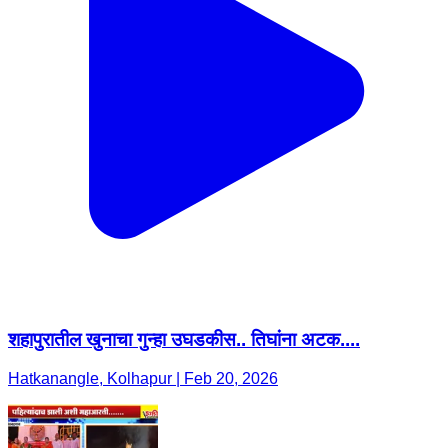
शहापुरातील खुनाचा गुन्हा उघडकीस.. तिघांना अटक....
Hatkanangle, Kolhapur | Feb 20, 2026