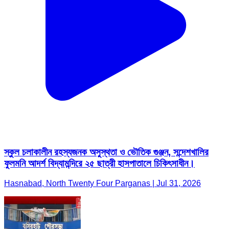
স্কুল চলাকালীন রহস্যজনক অসুস্থতা ও ভৌতিক গুঞ্জন, সন্দেশখালির
ফুলমনি আদর্শ বিদ্যামন্দিরে ২৫ ছাত্রী হাসপাতালে চিকিৎসাধীন।
Hasnabad, North Twenty Four Parganas | Jul 31, 2026