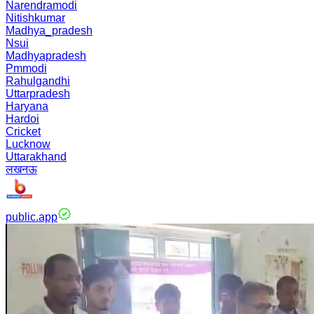
Narendramodi
Nitishkumar
Madhya_pradesh
Nsui
Madhyapradesh
Pmmodi
Rahulgandhi
Uttarpradesh
Haryana
Hardoi
Cricket
Lucknow
Uttarakhand
लखनऊ
public.app