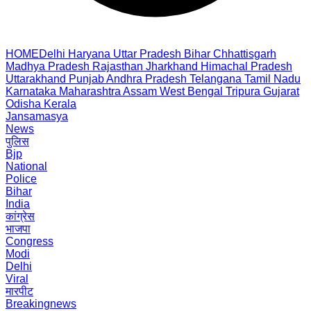
HOME
Delhi
Haryana
Uttar Pradesh
Bihar
Chhattisgarh
Madhya Pradesh
Rajasthan
Jharkhand
Himachal Pradesh
Uttarakhand
Punjab
Andhra Pradesh
Telangana
Tamil Nadu
Karnataka
Maharashtra
Assam
West Bengal
Tripura
Gujarat
Odisha
Kerala
Jansamasya
News
पुलिस
Bjp
National
Police
Bihar
India
कांग्रेस
भाजपा
Congress
Modi
Delhi
Viral
मारपीट
Breakingnews