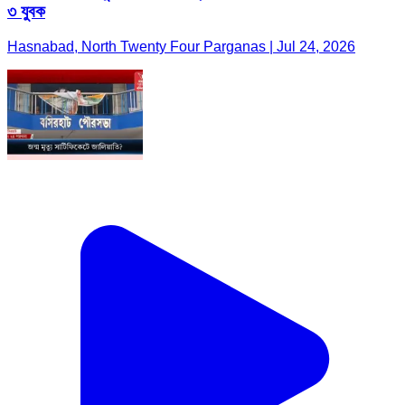
৩ যুবক
Hasnabad, North Twenty Four Parganas | Jul 24, 2026