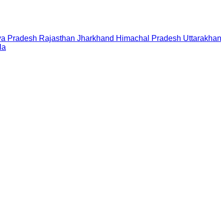
a Pradesh
Rajasthan
Jharkhand
Himachal Pradesh
Uttarakha
la