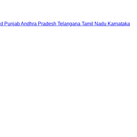
nd
Punjab
Andhra Pradesh
Telangana
Tamil Nadu
Karnataka