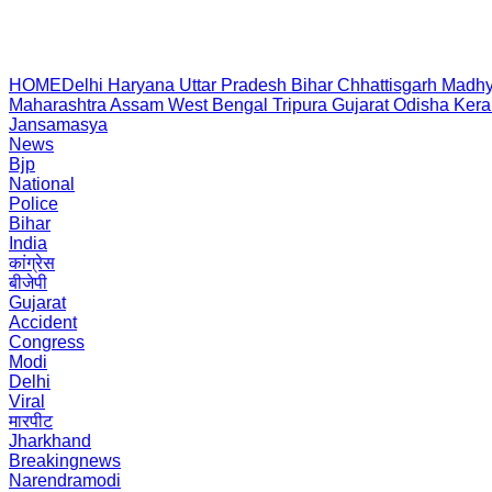
HOME
Delhi
Haryana
Uttar Pradesh
Bihar
Chhattisgarh
Madhy
Maharashtra
Assam
West Bengal
Tripura
Gujarat
Odisha
Kera
Jansamasya
News
Bjp
National
Police
Bihar
India
कांग्रेस
बीजेपी
Gujarat
Accident
Congress
Modi
Delhi
Viral
मारपीट
Jharkhand
Breakingnews
Narendramodi