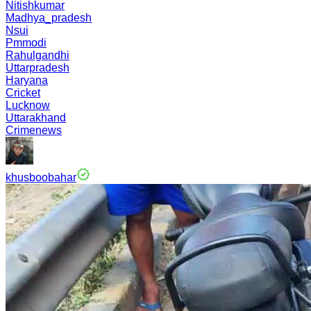
Nitishkumar
Madhya_pradesh
Nsui
Pmmodi
Rahulgandhi
Uttarpradesh
Haryana
Cricket
Lucknow
Uttarakhand
Crimenews
khusboobahar