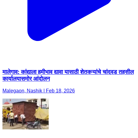
मालेगाव: कांद्याला हमीभाव द्यावा यासाठी शेतकऱ्यांचे चांदवड तहसील
कार्यालयासमोर आंदोलन
Malegaon, Nashik | Feb 18, 2026