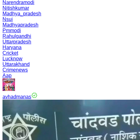
Narendramodi
Nitishkumar
Madhya_pradesh
Nsui
Madhyapradesh
Pmmodi
Rahulgandhi
Uttarpradesh
Haryana
Cricket
Lucknow
Uttarakhand
Crimenews
Aap
avhadmanas