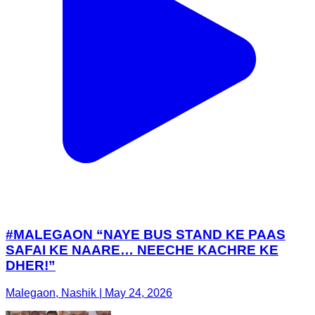
#MALEGAON “NAYE BUS STAND KE PAAS
SAFAI KE NAARE… NEECHE KACHRE KE
DHER!”
Malegaon, Nashik | May 24, 2026