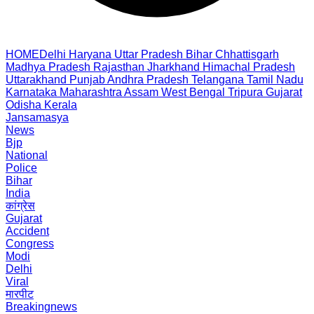
HOME
Delhi
Haryana
Uttar Pradesh
Bihar
Chhattisgarh
Madhya Pradesh
Rajasthan
Jharkhand
Himachal Pradesh
Uttarakhand
Punjab
Andhra Pradesh
Telangana
Tamil Nadu
Karnataka
Maharashtra
Assam
West Bengal
Tripura
Gujarat
Odisha
Kerala
Jansamasya
News
Bjp
National
Police
Bihar
India
कांग्रेस
Gujarat
Accident
Congress
Modi
Delhi
Viral
मारपीट
Breakingnews