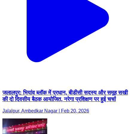
जलालपुर: भियांव ब्लॉक में प्रधान, बीडीसी सदस्य और समूह सखी
की दो दिवसीय बैठक आयोजित, नरेगा प्रशिक्षण पर हुई चर्चा
Jalalpur, Ambedkar Nagar | Feb 20, 2026