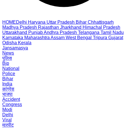
HOME
Delhi
Haryana
Uttar Pradesh
Bihar
Chhattisgarh
Madhya Pradesh
Rajasthan
Jharkhand
Himachal Pradesh
Uttarakhand
Punjab
Andhra Pradesh
Telangana
Tamil Nadu
Karnataka
Maharashtra
Assam
West Bengal
Tripura
Gujarat
Odisha
Kerala
Jansamasya
News
पुलिस
Bjp
National
Police
Bihar
India
कांग्रेस
भाजपा
Accident
Congress
Modi
Delhi
Viral
मारपीट