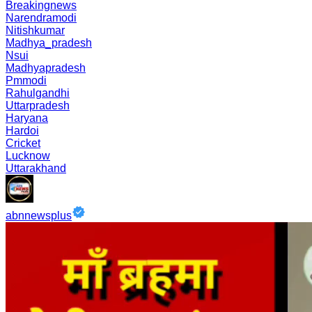
Breakingnews
Narendramodi
Nitishkumar
Madhya_pradesh
Nsui
Madhyapradesh
Pmmodi
Rahulgandhi
Uttarpradesh
Haryana
Hardoi
Cricket
Lucknow
Uttarakhand
abnnewsplus