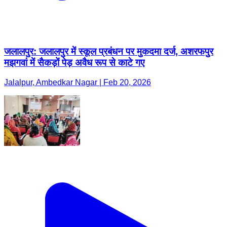
जलालपुर: जलालपुर में स्कूल प्रबंधन पर मुकदमा दर्ज, अशरफपुर
मझगवां में सैकड़ों पेड़ अवैध रूप से काटे गए
Jalalpur, Ambedkar Nagar | Feb 20, 2026