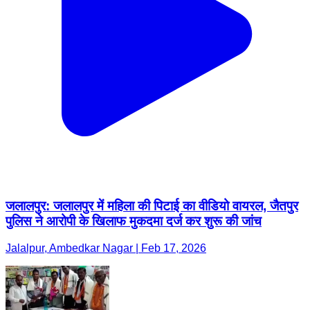
जलालपुर: जलालपुर में महिला की पिटाई का वीडियो वायरल, जैतपुर
पुलिस ने आरोपी के खिलाफ मुकदमा दर्ज कर शुरू की जांच
Jalalpur, Ambedkar Nagar | Feb 17, 2026