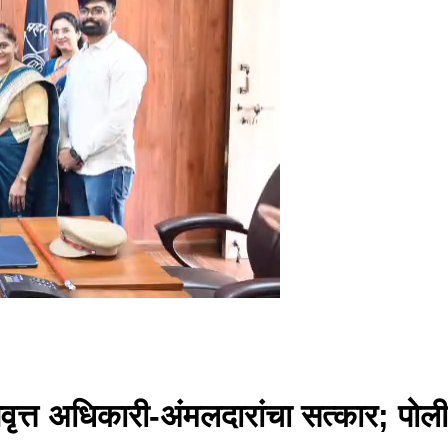
त्त अधिकारी-अंमलदारांचा सत्कार; पोल