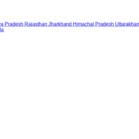
a Pradesh
Rajasthan
Jharkhand
Himachal Pradesh
Uttarakha
la