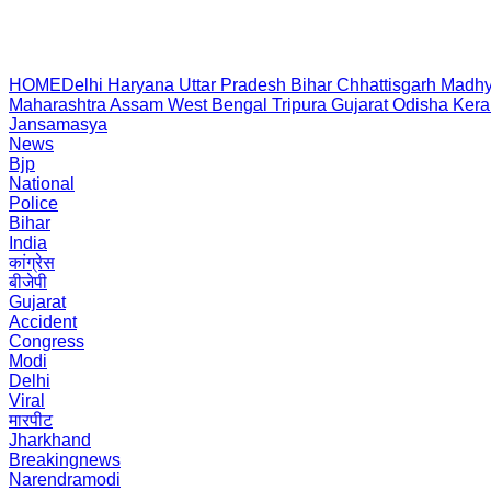
HOME
Delhi
Haryana
Uttar Pradesh
Bihar
Chhattisgarh
Madhy
Maharashtra
Assam
West Bengal
Tripura
Gujarat
Odisha
Kera
Jansamasya
News
Bjp
National
Police
Bihar
India
कांग्रेस
बीजेपी
Gujarat
Accident
Congress
Modi
Delhi
Viral
मारपीट
Jharkhand
Breakingnews
Narendramodi