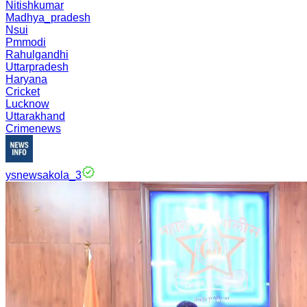
Nitishkumar
Madhya_pradesh
Nsui
Pmmodi
Rahulgandhi
Uttarpradesh
Haryana
Cricket
Lucknow
Uttarakhand
Crimenews
ysnewsakola_3