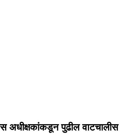
ीस अधीक्षकांकडून पुढील वाटचालीस