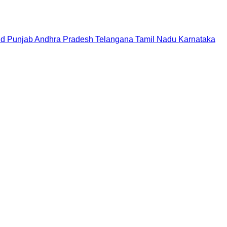
nd
Punjab
Andhra Pradesh
Telangana
Tamil Nadu
Karnataka