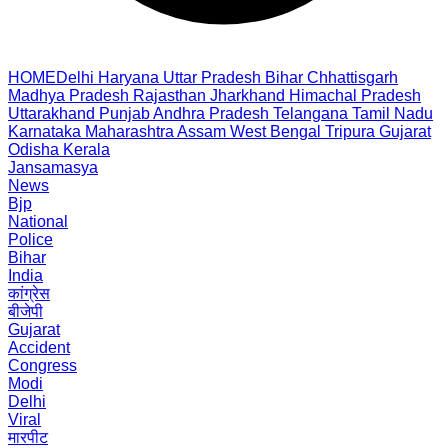
HOME
Delhi
Haryana
Uttar Pradesh
Bihar
Chhattisgarh
Madhya Pradesh
Rajasthan
Jharkhand
Himachal Pradesh
Uttarakhand
Punjab
Andhra Pradesh
Telangana
Tamil Nadu
Karnataka
Maharashtra
Assam
West Bengal
Tripura
Gujarat
Odisha
Kerala
Jansamasya
News
Bjp
National
Police
Bihar
India
कांग्रेस
बीजेपी
Gujarat
Accident
Congress
Modi
Delhi
Viral
मारपीट