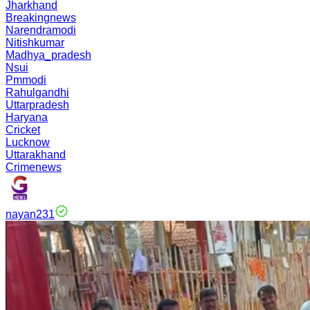
Jharkhand
Breakingnews
Narendramodi
Nitishkumar
Madhya_pradesh
Nsui
Pmmodi
Rahulgandhi
Uttarpradesh
Haryana
Cricket
Lucknow
Uttarakhand
Crimenews
nayan231