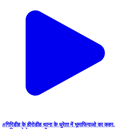
#गिरिडीह के हीरोडीह थाना के धुरेता में भूमाफियाओ का कहर,