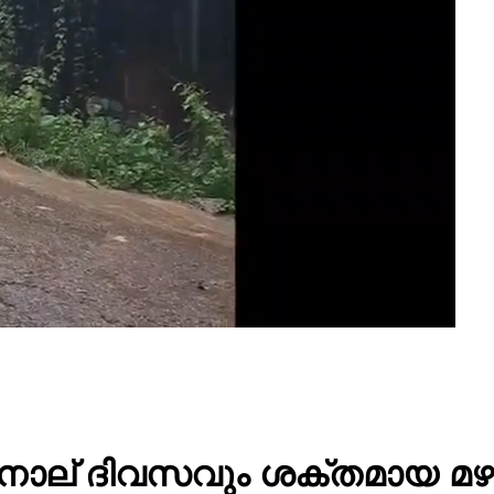
നാല് ദിവസവും ശക്തമായ മഴ, 