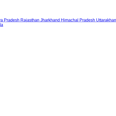
a Pradesh
Rajasthan
Jharkhand
Himachal Pradesh
Uttarakha
la