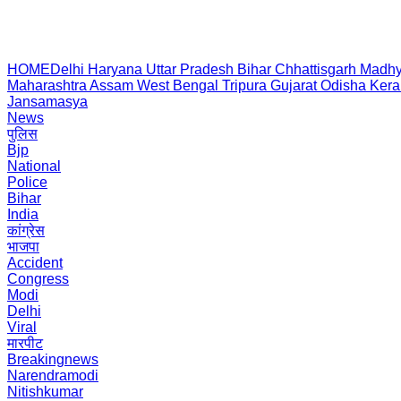
HOME
Delhi
Haryana
Uttar Pradesh
Bihar
Chhattisgarh
Madhy
Maharashtra
Assam
West Bengal
Tripura
Gujarat
Odisha
Kera
Jansamasya
News
पुलिस
Bjp
National
Police
Bihar
India
कांग्रेस
भाजपा
Accident
Congress
Modi
Delhi
Viral
मारपीट
Breakingnews
Narendramodi
Nitishkumar