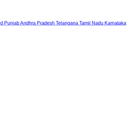
nd
Punjab
Andhra Pradesh
Telangana
Tamil Nadu
Karnataka