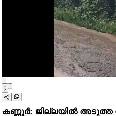
2
കണ്ണൂർ: ജില്ലയിൽ അടുത്ത 