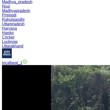
Madhya_pradesh
Nsui
Madhyapradesh
Pmmodi
Rahulgandhi
Uttarpradesh
Haryana
Hardoi
Cricket
Lucknow
Uttarakhand
localbeat_1