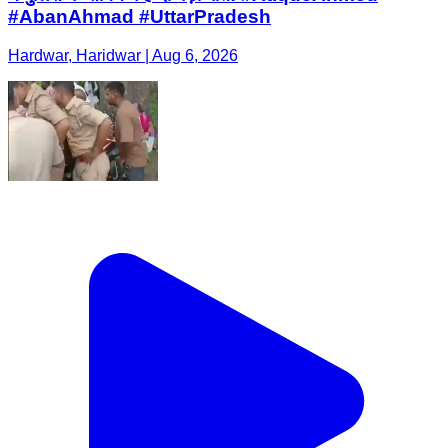
#AbanAhmad #UttarPradesh
Hardwar, Haridwar | Aug 6, 2026