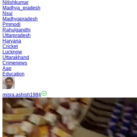
Nitishkumar
Madhya_pradesh
Nsui
Madhyapradesh
Pmmodi
Rahulgandhi
Uttarpradesh
Haryana
Cricket
Lucknow
Uttarakhand
Crimenews
Aap
Education
misra.ashish1984