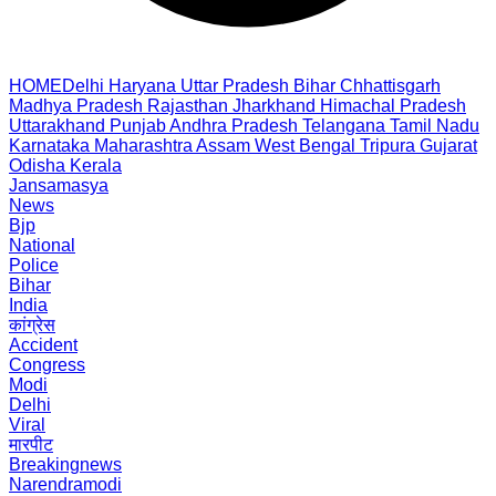
HOME
Delhi
Haryana
Uttar Pradesh
Bihar
Chhattisgarh
Madhya Pradesh
Rajasthan
Jharkhand
Himachal Pradesh
Uttarakhand
Punjab
Andhra Pradesh
Telangana
Tamil Nadu
Karnataka
Maharashtra
Assam
West Bengal
Tripura
Gujarat
Odisha
Kerala
Jansamasya
News
Bjp
National
Police
Bihar
India
कांग्रेस
Accident
Congress
Modi
Delhi
Viral
मारपीट
Breakingnews
Narendramodi