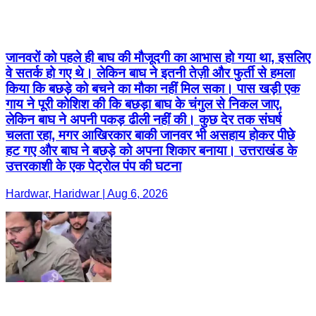
जानवरों को पहले ही बाघ की मौजूदगी का आभास हो गया था, इसलिए
वे सतर्क हो गए थे। लेकिन बाघ ने इतनी तेज़ी और फुर्ती से हमला
किया कि बछड़े को बचने का मौका नहीं मिल सका। पास खड़ी एक
गाय ने पूरी कोशिश की कि बछड़ा बाघ के चंगुल से निकल जाए,
लेकिन बाघ ने अपनी पकड़ ढीली नहीं की। कुछ देर तक संघर्ष
चलता रहा, मगर आखिरकार बाकी जानवर भी असहाय होकर पीछे
हट गए और बाघ ने बछड़े को अपना शिकार बनाया‌। उत्तराखंड के
उत्तरकाशी के एक पेट्रोल पंप की घटना
Hardwar, Haridwar | Aug 6, 2026