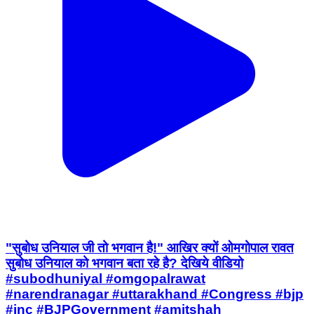
"सुबोध उनियाल जी तो भगवान है!" आखिर क्यों ओमगोपाल रावत
सुबोध उनियाल को भगवान बता रहे है? देखिये वीडियो
#subodhuniyal #omgopalrawat
#narendranagar #uttarakhand #Congress #bjp
#inc #BJPGovernment #amitshah