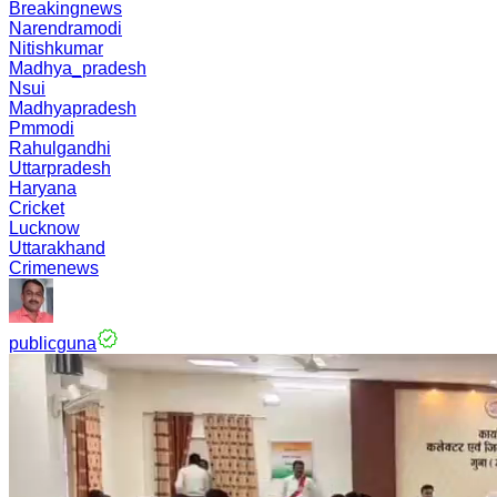
Breakingnews
Narendramodi
Nitishkumar
Madhya_pradesh
Nsui
Madhyapradesh
Pmmodi
Rahulgandhi
Uttarpradesh
Haryana
Cricket
Lucknow
Uttarakhand
Crimenews
publicguna