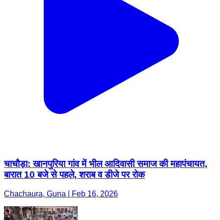
चाचौड़ा: खानपुरिया गांव में भील आदिवासी समाज की महापंचायत,
बारात 10 बजे से पहले, शराब व डीजे पर रोक
Chachaura, Guna | Feb 16, 2026