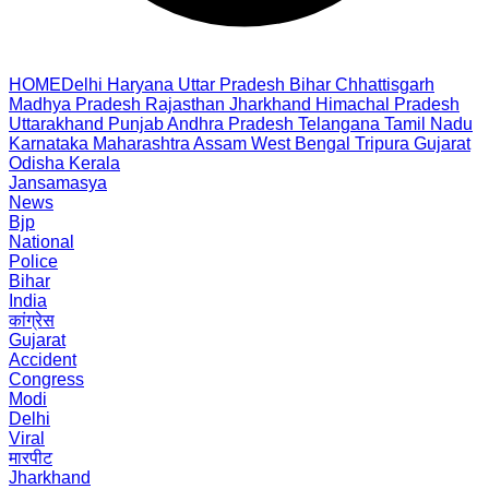
HOME
Delhi
Haryana
Uttar Pradesh
Bihar
Chhattisgarh
Madhya Pradesh
Rajasthan
Jharkhand
Himachal Pradesh
Uttarakhand
Punjab
Andhra Pradesh
Telangana
Tamil Nadu
Karnataka
Maharashtra
Assam
West Bengal
Tripura
Gujarat
Odisha
Kerala
Jansamasya
News
Bjp
National
Police
Bihar
India
कांग्रेस
Gujarat
Accident
Congress
Modi
Delhi
Viral
मारपीट
Jharkhand