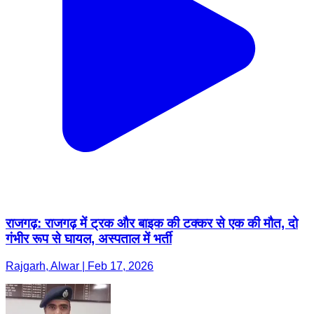
राजगढ़: राजगढ़ में ट्रक और बाइक की टक्कर से एक की मौत, दो
गंभीर रूप से घायल, अस्पताल में भर्ती
Rajgarh, Alwar | Feb 17, 2026