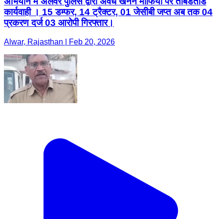
अभियान में अलवर पुलिस द्वारा अवैध खनन माफिया पर ताबडतोड
कार्यवाही । 15 डम्फर, 14 ट्रैक्टर, 01 जेसीबी जप्त अब तक 04
प्रकरण दर्ज 03 आरोपी गिरफ्तार।
Alwar, Rajasthan | Feb 20, 2026