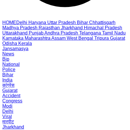
HOME
Delhi
Haryana
Uttar Pradesh
Bihar
Chhattisgarh
Madhya Pradesh
Rajasthan
Jharkhand
Himachal Pradesh
Uttarakhand
Punjab
Andhra Pradesh
Telangana
Tamil Nadu
Karnataka
Maharashtra
Assam
West Bengal
Tripura
Gujarat
Odisha
Kerala
Jansamasya
News
Bjp
National
Police
Bihar
India
कांग्रेस
Gujarat
Accident
Congress
Modi
Delhi
Viral
मारपीट
Jharkhand