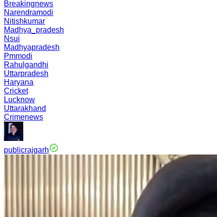
Breakingnews
Narendramodi
Nitishkumar
Madhya_pradesh
Nsui
Madhyapradesh
Pmmodi
Rahulgandhi
Uttarpradesh
Haryana
Cricket
Lucknow
Uttarakhand
Crimenews
publicrajgarh