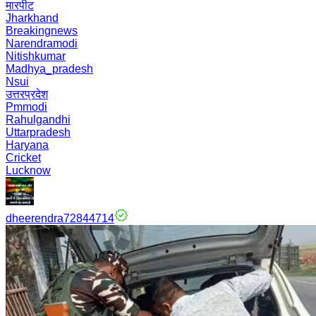
मारपीट
Jharkhand
Breakingnews
Narendramodi
Nitishkumar
Madhya_pradesh
Nsui
उत्तरप्रदेश
Pmmodi
Rahulgandhi
Uttarpradesh
Haryana
Cricket
Lucknow
dheerendra72844714