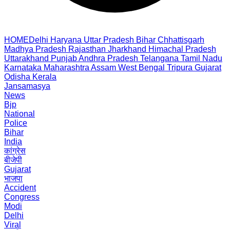
HOME
Delhi
Haryana
Uttar Pradesh
Bihar
Chhattisgarh
Madhya Pradesh
Rajasthan
Jharkhand
Himachal Pradesh
Uttarakhand
Punjab
Andhra Pradesh
Telangana
Tamil Nadu
Karnataka
Maharashtra
Assam
West Bengal
Tripura
Gujarat
Odisha
Kerala
Jansamasya
News
Bjp
National
Police
Bihar
India
कांग्रेस
बीजेपी
Gujarat
भाजपा
Accident
Congress
Modi
Delhi
Viral