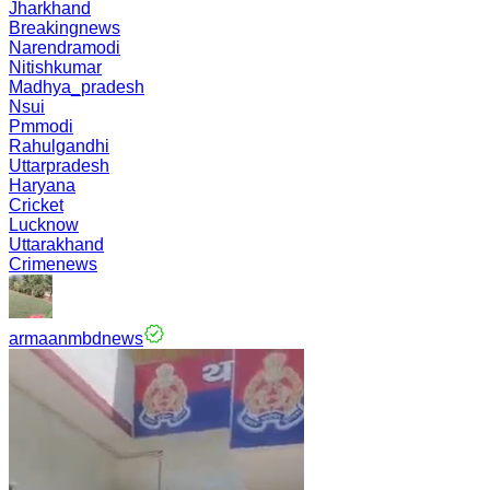
Jharkhand
Breakingnews
Narendramodi
Nitishkumar
Madhya_pradesh
Nsui
Pmmodi
Rahulgandhi
Uttarpradesh
Haryana
Cricket
Lucknow
Uttarakhand
Crimenews
armaanmbdnews