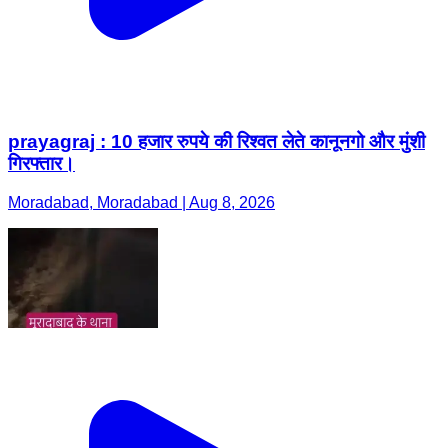
prayagraj : 10 हजार रुपये की रिश्वत लेते कानूनगो और मुंशी
गिरफ्तार।
Moradabad, Moradabad | Aug 8, 2026