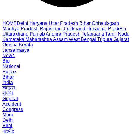
HOME
Delhi
Haryana
Uttar Pradesh
Bihar
Chhattisgarh
Madhya Pradesh
Rajasthan
Jharkhand
Himachal Pradesh
Uttarakhand
Punjab
Andhra Pradesh
Telangana
Tamil Nadu
Karnataka
Maharashtra
Assam
West Bengal
Tripura
Gujarat
Odisha
Kerala
Jansamasya
News
Bjp
National
Police
Bihar
India
कांग्रेस
बीजेपी
Gujarat
Accident
Congress
Modi
Delhi
Viral
मारपीट