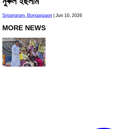
নুৰুল ইছলাম
Srijangram, Bongaigaon
|
Jun 10, 2026
MORE NEWS