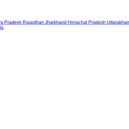
a Pradesh
Rajasthan
Jharkhand
Himachal Pradesh
Uttarakha
la