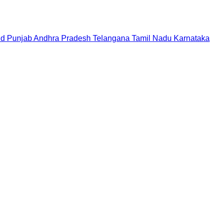
nd
Punjab
Andhra Pradesh
Telangana
Tamil Nadu
Karnataka