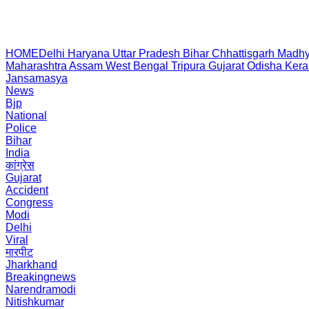
HOME
Delhi
Haryana
Uttar Pradesh
Bihar
Chhattisgarh
Madhy
Maharashtra
Assam
West Bengal
Tripura
Gujarat
Odisha
Kera
Jansamasya
News
Bjp
National
Police
Bihar
India
कांग्रेस
Gujarat
Accident
Congress
Modi
Delhi
Viral
मारपीट
Jharkhand
Breakingnews
Narendramodi
Nitishkumar