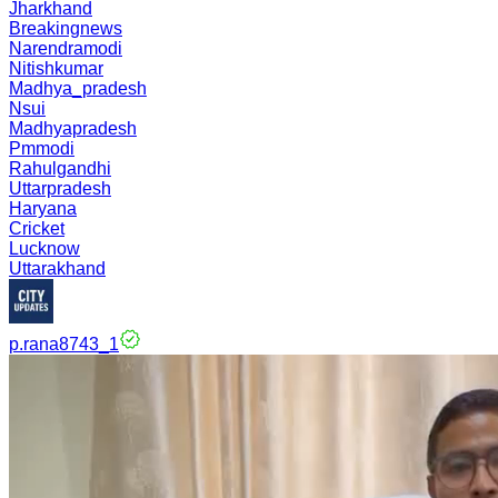
Jharkhand
Breakingnews
Narendramodi
Nitishkumar
Madhya_pradesh
Nsui
Madhyapradesh
Pmmodi
Rahulgandhi
Uttarpradesh
Haryana
Cricket
Lucknow
Uttarakhand
p.rana8743_1