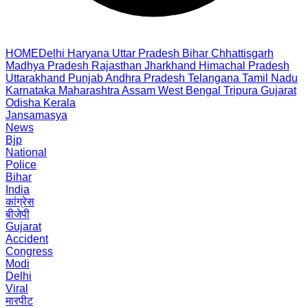
HOME
Delhi
Haryana
Uttar Pradesh
Bihar
Chhattisgarh
Madhya Pradesh
Rajasthan
Jharkhand
Himachal Pradesh
Uttarakhand
Punjab
Andhra Pradesh
Telangana
Tamil Nadu
Karnataka
Maharashtra
Assam
West Bengal
Tripura
Gujarat
Odisha
Kerala
Jansamasya
News
Bjp
National
Police
Bihar
India
कांग्रेस
बीजेपी
Gujarat
Accident
Congress
Modi
Delhi
Viral
मारपीट