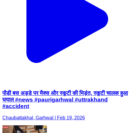
पौड़ी बस अड्डे पर मैक्स और स्कूटी की भिड़ंत, स्कूटी चालक हुआ
घयाल #news #paurigarhwal #uttrakhand
#accident
Chaubattakhal, Garhwal | Feb 19, 2026