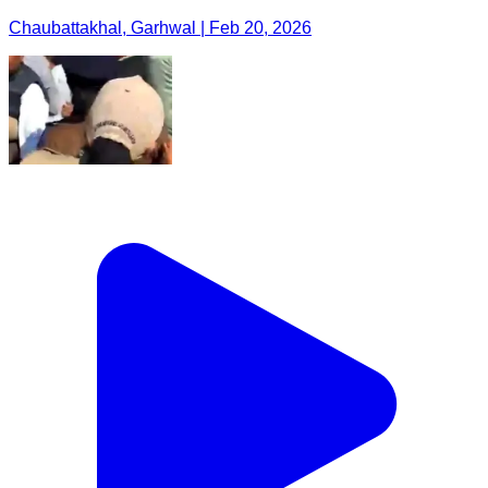
Chaubattakhal, Garhwal | Feb 20, 2026