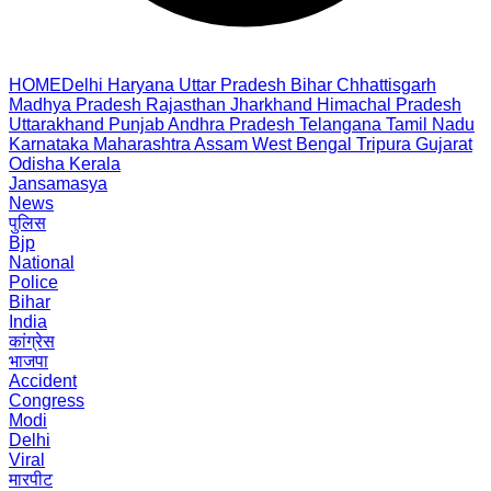
HOME
Delhi
Haryana
Uttar Pradesh
Bihar
Chhattisgarh
Madhya Pradesh
Rajasthan
Jharkhand
Himachal Pradesh
Uttarakhand
Punjab
Andhra Pradesh
Telangana
Tamil Nadu
Karnataka
Maharashtra
Assam
West Bengal
Tripura
Gujarat
Odisha
Kerala
Jansamasya
News
पुलिस
Bjp
National
Police
Bihar
India
कांग्रेस
भाजपा
Accident
Congress
Modi
Delhi
Viral
मारपीट