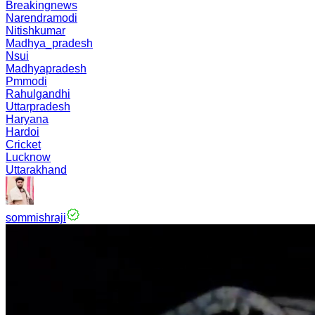
Breakingnews
Narendramodi
Nitishkumar
Madhya_pradesh
Nsui
Madhyapradesh
Pmmodi
Rahulgandhi
Uttarpradesh
Haryana
Hardoi
Cricket
Lucknow
Uttarakhand
sommishraji