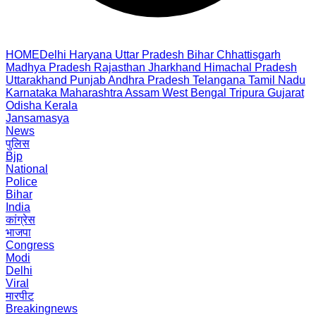
HOME
Delhi
Haryana
Uttar Pradesh
Bihar
Chhattisgarh
Madhya Pradesh
Rajasthan
Jharkhand
Himachal Pradesh
Uttarakhand
Punjab
Andhra Pradesh
Telangana
Tamil Nadu
Karnataka
Maharashtra
Assam
West Bengal
Tripura
Gujarat
Odisha
Kerala
Jansamasya
News
पुलिस
Bjp
National
Police
Bihar
India
कांग्रेस
भाजपा
Congress
Modi
Delhi
Viral
मारपीट
Breakingnews