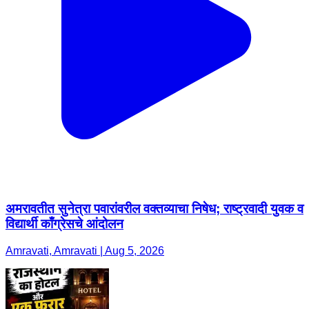
अमरावतीत सुनेत्रा पवारांवरील वक्तव्याचा निषेध; राष्ट्रवादी युवक व
विद्यार्थी काँग्रेसचे आंदोलन
Amravati, Amravati | Aug 5, 2026