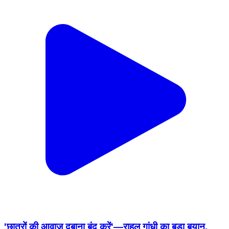
'छात्रों की आवाज़ दबाना बंद करें'—राहुल गांधी का बड़ा बयान,