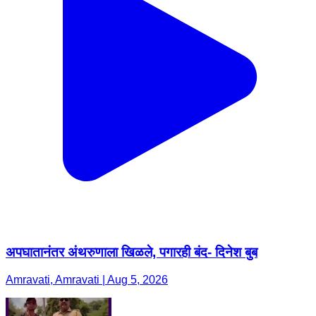
अपघातानंतर अंथरुणाला खिळले, पगारही बंद- दिनेश बुब
Amravati, Amravati | Aug 5, 2026