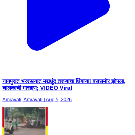
नागपुरात भररस्त्यात मद्यधुंद तरुणाचा धिंगाणा! बससमोर झोपला,
चालकाची मारहाण; VIDEO Viral
Amravati, Amravati | Aug 5, 2026