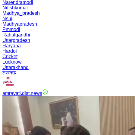
Narendramodi
Nitishkumar
Madhya_pradesh
Nsui
Madhyapradesh
Pmmodi
Rahulgandhi
Uttarpradesh
Haryana
Hardoi
Cricket
Lucknow
Uttarakhand
लखनऊ
amravati.dist.news