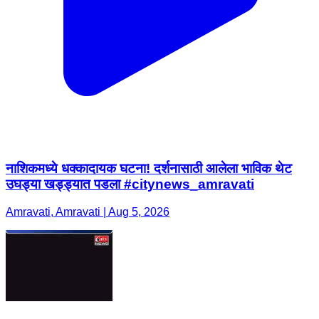
नाशिकमध्ये धक्कादायक घटना! दर्शनासाठी आलेला भाविक थेट
उघड्या खड्ड्यात पडला #citynews_amravati
Amravati, Amravati | Aug 5, 2026