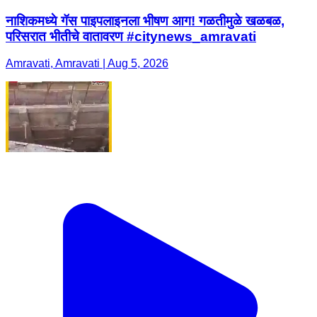
नाशिकमध्ये गॅस पाइपलाइनला भीषण आग! गळतीमुळे खळबळ,
परिसरात भीतीचे वातावरण #citynews_amravati
Amravati, Amravati | Aug 5, 2026