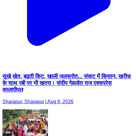
सूखे खेत, बढ़ती किट, खाली जलस्रोत... संकट में किसान, खरीफ
के साथ रबी पर भी खतरा। संदीप गेहलोत राज एक्सप्रेस
कालापीपल
Shajapur, Shajapur | Aug 6, 2026