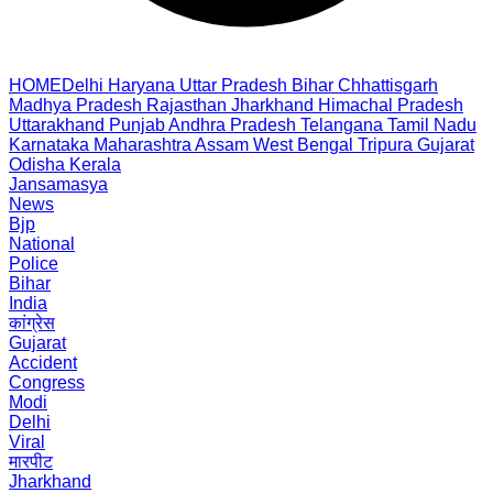
HOME
Delhi
Haryana
Uttar Pradesh
Bihar
Chhattisgarh
Madhya Pradesh
Rajasthan
Jharkhand
Himachal Pradesh
Uttarakhand
Punjab
Andhra Pradesh
Telangana
Tamil Nadu
Karnataka
Maharashtra
Assam
West Bengal
Tripura
Gujarat
Odisha
Kerala
Jansamasya
News
Bjp
National
Police
Bihar
India
कांग्रेस
Gujarat
Accident
Congress
Modi
Delhi
Viral
मारपीट
Jharkhand