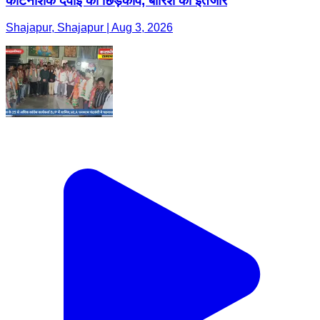
कीटनाशक दवाई का छिड़काव, बारिश का इंतजार
Shajapur, Shajapur | Aug 3, 2026