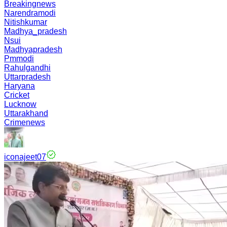
Breakingnews
Narendramodi
Nitishkumar
Madhya_pradesh
Nsui
Madhyapradesh
Pmmodi
Rahulgandhi
Uttarpradesh
Haryana
Cricket
Lucknow
Uttarakhand
Crimenews
iconajeet07