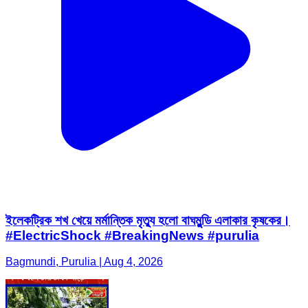
ইলেকট্রিক শখ খেয়ে মর্মান্তিক মৃত্যু হলো বাঘমুন্ডি এলাকার কৃষকের।
#ElectricShock #BreakingNews #purulia
Bagmundi, Purulia | Aug 4, 2026