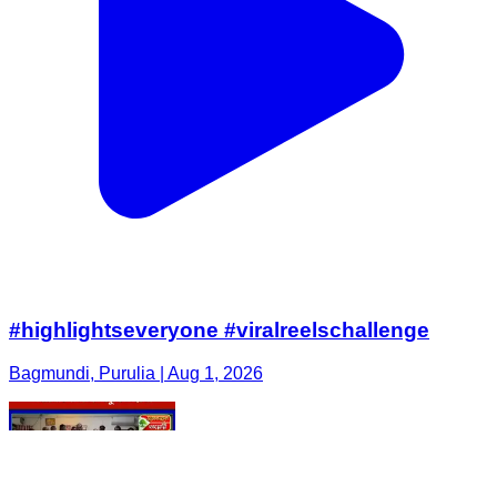
#highlightseveryone #viralreelschallenge
Bagmundi, Purulia | Aug 1, 2026