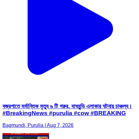
বজ্রপাতে মর্মান্তিক মৃত্যু ৬ টি গরুর, বাঘমুন্ডি এলাকার ঘটনায় চাঞ্চল্য।
#BreakingNews #purulia #cow #BREAKING
Bagmundi, Purulia | Aug 7, 2026