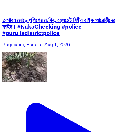
তপোবন মোড়ে পুলিশের চেকিং, হেলমেট বিহীন বাইক আরোহীদের
ফাইন। #NakaChecking #police
#puruliadistrictpolice
Bagmundi, Purulia | Aug 1, 2026