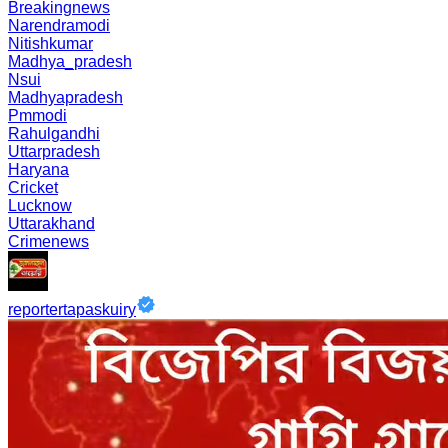
Breakingnews
Narendramodi
Nitishkumar
Madhya_pradesh
Nsui
Madhyapradesh
Pmmodi
Rahulgandhi
Uttarpradesh
Haryana
Cricket
Lucknow
Uttarakhand
Crimenews
reportertapaskuiry