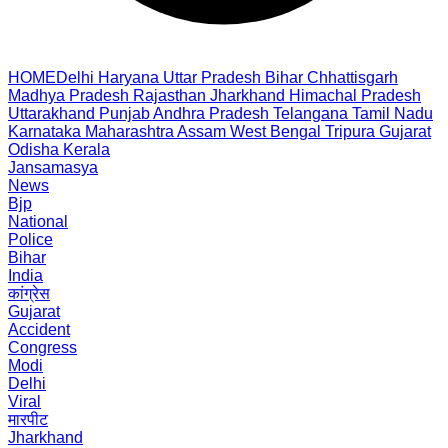
HOME
Delhi
Haryana
Uttar Pradesh
Bihar
Chhattisgarh
Madhya Pradesh
Rajasthan
Jharkhand
Himachal Pradesh
Uttarakhand
Punjab
Andhra Pradesh
Telangana
Tamil Nadu
Karnataka
Maharashtra
Assam
West Bengal
Tripura
Gujarat
Odisha
Kerala
Jansamasya
News
Bjp
National
Police
Bihar
India
कांग्रेस
Gujarat
Accident
Congress
Modi
Delhi
Viral
मारपीट
Jharkhand