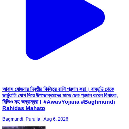
আবাস যোজনার দ্বিতীয় কিস্তির রাশি প্রদান করা। বাঘমুন্ডি থেকে
ভার্চুয়ালি যোগ দিয়ে উপভোক্তাদের হাতে চেক প্রদান করেন বিধায়ক,
বিডিও সহ অন্যান্যরা। #AwasYojana #Baghmundi
Rahidas Mahato
Bagmundi, Purulia | Aug 6, 2026