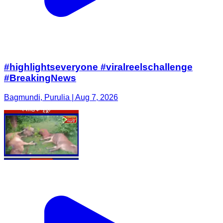
#highlightseveryone #viralreelschallenge
#BreakingNews
Bagmundi, Purulia | Aug 7, 2026