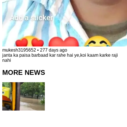
mukesh3195652
•
277 days ago
janta ka paisa barbaad kar rahe hai ye,koi kaam karke raji
nahi
MORE NEWS