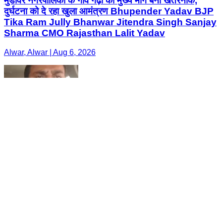
मुंडावर नगरपालिका के गांव गढ़ी का मुख्य मार्ग बना खतरनाक,
दुर्घटना को दे रहा खुला आमंत्रण Bhupender Yadav BJP
Tika Ram Jully Bhanwar Jitendra Singh Sanjay
Sharma CMO Rajasthan Lalit Yadav
Alwar, Alwar | Aug 6, 2026