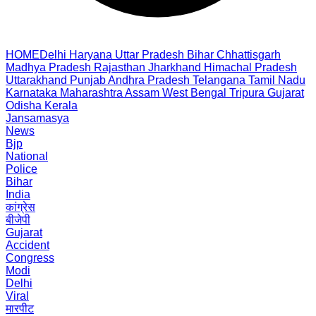
HOME
Delhi
Haryana
Uttar Pradesh
Bihar
Chhattisgarh
Madhya Pradesh
Rajasthan
Jharkhand
Himachal Pradesh
Uttarakhand
Punjab
Andhra Pradesh
Telangana
Tamil Nadu
Karnataka
Maharashtra
Assam
West Bengal
Tripura
Gujarat
Odisha
Kerala
Jansamasya
News
Bjp
National
Police
Bihar
India
कांग्रेस
बीजेपी
Gujarat
Accident
Congress
Modi
Delhi
Viral
मारपीट