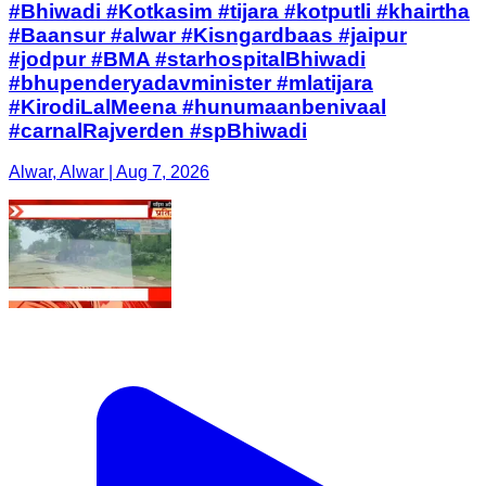
#Bhiwadi #Kotkasim #tijara #kotputli #khairtha
#Baansur #alwar #Kisngardbaas #jaipur
#jodpur #BMA #starhospitalBhiwadi
#bhupenderyadavminister #mlatijara
#KirodiLalMeena #hunumaanbenivaal
#carnalRajverden #spBhiwadi
Alwar, Alwar | Aug 7, 2026