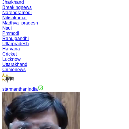
Jharkhand
Breakingnews
Narendramodi
Nitishkumar
Madhya_pradesh
Nsui
Pmmodi
Rahulgandhi
Uttarpradesh
Haryana
Cricket
Lucknow
Uttarakhand
Crimenews
starmanthanindia