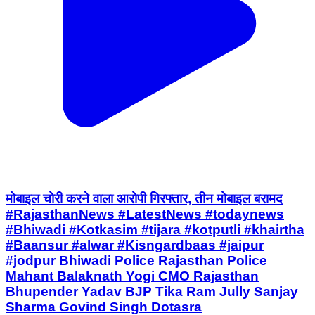
मोबाइल चोरी करने वाला आरोपी गिरफ्तार, तीन मोबाइल बरामद
#RajasthanNews #LatestNews #todaynews
#Bhiwadi #Kotkasim #tijara #kotputli #khairtha
#Baansur #alwar #Kisngardbaas #jaipur
#jodpur Bhiwadi Police Rajasthan Police
Mahant Balaknath Yogi CMO Rajasthan
Bhupender Yadav BJP Tika Ram Jully Sanjay
Sharma Govind Singh Dotasra