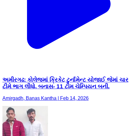
અમીરગઢ: કોલેજમાં ક્રિકેટ ટુર્નામેન્ટ યોજાઈ જેમાં ચાર
ટીમે ભાગ લીધો, બનાસ- 11 ટીમ ચેમ્પિયન બની.
Amirgadh, Banas Kantha | Feb 14, 2026