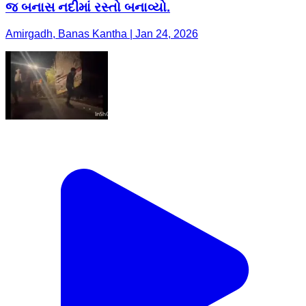
જ બનાસ નદીમાં રસ્તો બનાવ્યો.
Amirgadh, Banas Kantha | Jan 24, 2026