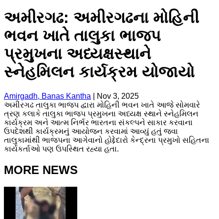
અમીરગઢ: અમીરગઢના મોહિની
ભવન ખાતે તાલુકા ભાજપ
પ્રમુખના અધ્યક્ષસ્થાને
સ્નેહમિલન કાર્યક્રમ યોજાયો
Amirgadh, Banas Kantha
|
Nov 3, 2025
અમીરગઢ તાલુકા ભાજપ દ્વારા મોહિની ભવન ખાતે આજે સોમવારે
ત્રણ કલાકે તાલુકા ભાજપ પ્રમુખના અધ્યક્ષ સ્થાને સ્નેહમિલન
કાર્યક્રમ અને આત્મ નિર્ભર ભારતના સંકલ્પને સાકાર કરવાના
ઉપદેશથી કાર્યક્રમનું આયોજન કરવામાં આવ્યું હતું જવા
તાલુકામાંથી ભાજપના આગેવાનો હોદ્દેદારો કેન્દ્રના પ્રમુખો સહિતના
કાર્યકર્તાઓ પણ ઉપસ્થિત રહ્યા હતા.
MORE NEWS