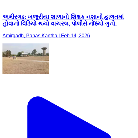
અમીરગઢ: ખજુરીયા શાળાનો શિક્ષક નશાની હાલતમાં
હોવાનો વિડિયો થયો વાયરલ, પોલીસે નોંધ્યો ગુનો.
Amirgadh, Banas Kantha | Feb 14, 2026