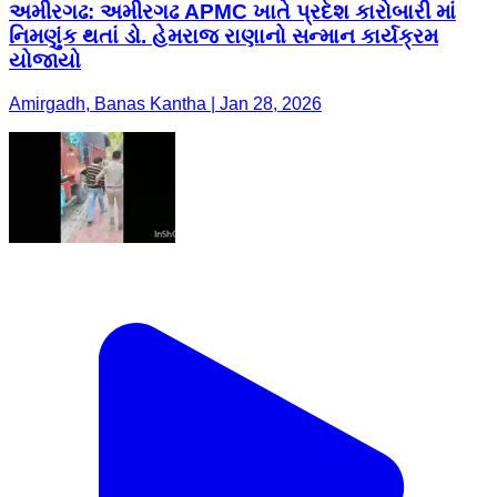
અમીરગઢ: અમીરગઢ APMC ખાતે પ્રદેશ કારોબારી માં
નિમણુંક થતાં ડો. હેમરાજ રાણાનો સન્માન કાર્યક્રમ
યોજાયો
Amirgadh, Banas Kantha | Jan 28, 2026