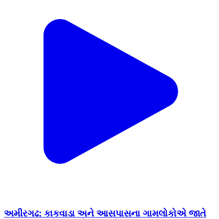
અમીરગઢ: કાકવાડા અને આસપાસના ગામલોકોએ જાતે