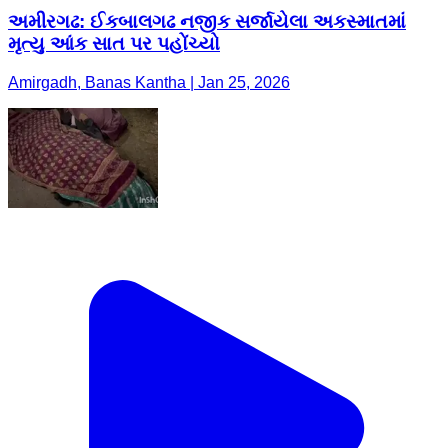
અમીરગઢ: ઈકબાલગઢ નજીક સર્જાયેલા અકસ્માતમાં
મૃત્યુ આંક સાત પર પહોંચ્યો
Amirgadh, Banas Kantha | Jan 25, 2026