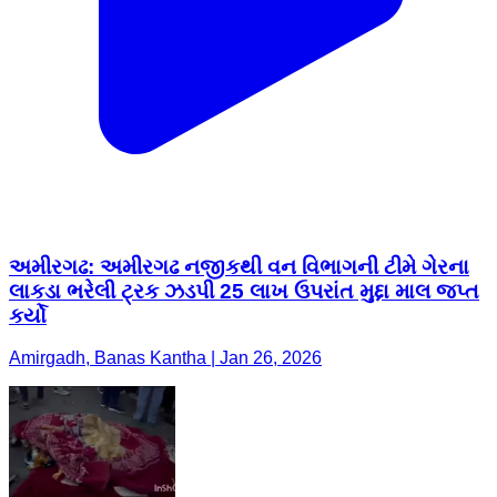
અમીરગઢ: અમીરગઢ નજીકથી વન વિભાગની ટીમે ગેરના
લાકડા ભરેલી ટ્રક ઝડપી 25 લાખ ઉપરાંત મુદ્દા માલ જપ્ત
કર્યો
Amirgadh, Banas Kantha | Jan 26, 2026