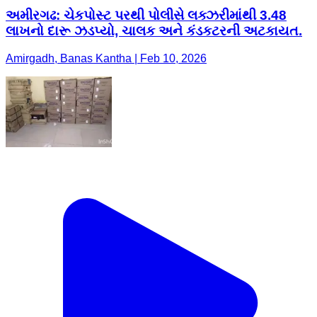
અમીરગઢ: ચેકપોસ્ટ પરથી પોલીસે લક્ઝરીમાંથી 3.48
લાખનો દારૂ ઝડપ્યો, ચાલક અને કંડકટરની અટકાયત.
Amirgadh, Banas Kantha | Feb 10, 2026