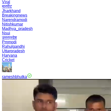
Viral
मारपीट
Jharkhand
Breakingnews
Narendramodi
Nitishkumar
Madhya_pradesh
Nsui
उत्तरप्रदेश
Pmmodi
Rahulgandhi
Uttarpradesh
Haryana
Cricket
rameshbhutka