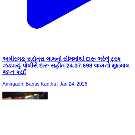
અમીરગઢ: સરોત્રા ગામની સીમમાંથી દારૂ ભરેલું ટ્રક
ઝડપાયું પોલીસે દારૂ સહીત 24.37,698 લાખનો મુદ્દામાલ
જપ્ત કર્યો
Amirgadh, Banas Kantha | Jan 24, 2026