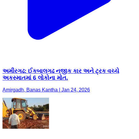
અમીરગઢ: ઈકબાલગઢ નજીક કાર અને ટ્રક વચ્ચે
અકસ્માતમાં 6 લોકોના મોત.
Amirgadh, Banas Kantha | Jan 24, 2026