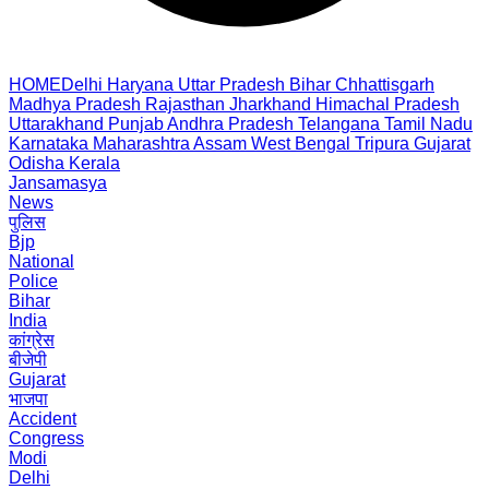
HOME
Delhi
Haryana
Uttar Pradesh
Bihar
Chhattisgarh
Madhya Pradesh
Rajasthan
Jharkhand
Himachal Pradesh
Uttarakhand
Punjab
Andhra Pradesh
Telangana
Tamil Nadu
Karnataka
Maharashtra
Assam
West Bengal
Tripura
Gujarat
Odisha
Kerala
Jansamasya
News
पुलिस
Bjp
National
Police
Bihar
India
कांग्रेस
बीजेपी
Gujarat
भाजपा
Accident
Congress
Modi
Delhi