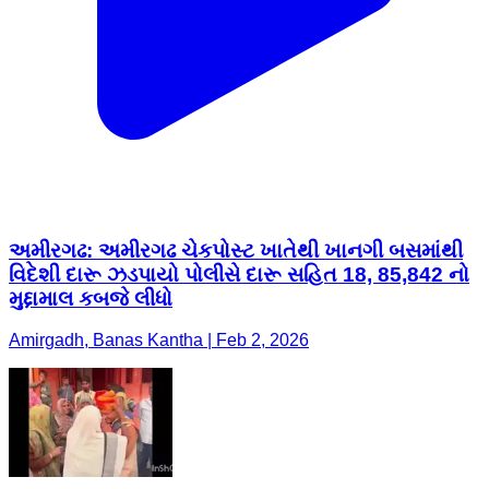
અમીરગઢ: અમીરગઢ ચેકપોસ્ટ ખાતેથી ખાનગી બસમાંથી
વિદેશી દારૂ ઝડપાયો પોલીસે દારૂ સહિત 18, 85,842 નો
મુદ્દામાલ કબજે લીધો
Amirgadh, Banas Kantha | Feb 2, 2026