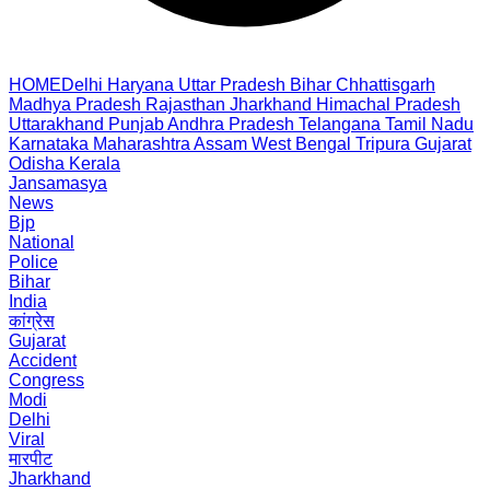
HOME
Delhi
Haryana
Uttar Pradesh
Bihar
Chhattisgarh
Madhya Pradesh
Rajasthan
Jharkhand
Himachal Pradesh
Uttarakhand
Punjab
Andhra Pradesh
Telangana
Tamil Nadu
Karnataka
Maharashtra
Assam
West Bengal
Tripura
Gujarat
Odisha
Kerala
Jansamasya
News
Bjp
National
Police
Bihar
India
कांग्रेस
Gujarat
Accident
Congress
Modi
Delhi
Viral
मारपीट
Jharkhand