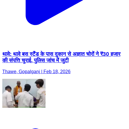
थावे: थावे बस स्टैंड के पास दुकान से अज्ञात चोरों ने ₹30 हजार
की संपत्ति चुराई, पुलिस जांच में जुटी
Thawe, Gopalganj | Feb 18, 2026