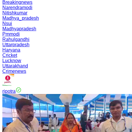
Breakingnews
Narendramodi
Nitishkumar
Madhya_pradesh
Nsui
Madhyapradesh
Pmmodi
Rahulgandhi
Uttarpradesh
Haryana
Cricket
Lucknow
Uttarakhand
Crimenews
ripotra