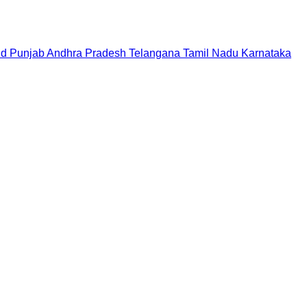
nd
Punjab
Andhra Pradesh
Telangana
Tamil Nadu
Karnataka