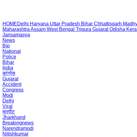
HOME
Delhi
Haryana
Uttar Pradesh
Bihar
Chhattisgarh
Madhy
Maharashtra
Assam
West Bengal
Tripura
Gujarat
Odisha
Kera
Jansamasya
News
Bjp
National
Police
Bihar
India
कांग्रेस
Gujarat
Accident
Congress
Modi
Delhi
Viral
मारपीट
Jharkhand
Breakingnews
Narendramodi
Nitishkumar