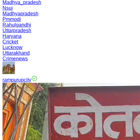
Madhya_pradesh
Nsui
Madhyapradesh
Pmmodi
Rahulgandhi
Uttarpradesh
Haryana
Cricket
Lucknow
Uttarakhand
Crimenews
rampurupcity