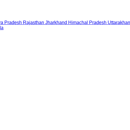
a Pradesh
Rajasthan
Jharkhand
Himachal Pradesh
Uttarakha
la