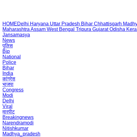
HOME
Delhi
Haryana
Uttar Pradesh
Bihar
Chhattisgarh
Madhy
Maharashtra
Assam
West Bengal
Tripura
Gujarat
Odisha
Kera
Jansamasya
News
पुलिस
Bjp
National
Police
Bihar
India
कांग्रेस
भाजपा
Congress
Modi
Delhi
Viral
मारपीट
Breakingnews
Narendramodi
Nitishkumar
Madhya_pradesh