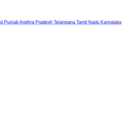
nd
Punjab
Andhra Pradesh
Telangana
Tamil Nadu
Karnataka