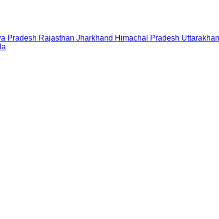
a Pradesh
Rajasthan
Jharkhand
Himachal Pradesh
Uttarakha
la