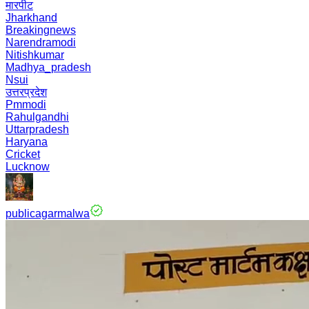
मारपीट
Jharkhand
Breakingnews
Narendramodi
Nitishkumar
Madhya_pradesh
Nsui
उत्तरप्रदेश
Pmmodi
Rahulgandhi
Uttarpradesh
Haryana
Cricket
Lucknow
publicagarmalwa