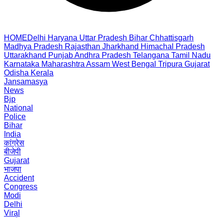
HOME
Delhi
Haryana
Uttar Pradesh
Bihar
Chhattisgarh
Madhya Pradesh
Rajasthan
Jharkhand
Himachal Pradesh
Uttarakhand
Punjab
Andhra Pradesh
Telangana
Tamil Nadu
Karnataka
Maharashtra
Assam
West Bengal
Tripura
Gujarat
Odisha
Kerala
Jansamasya
News
Bjp
National
Police
Bihar
India
कांग्रेस
बीजेपी
Gujarat
भाजपा
Accident
Congress
Modi
Delhi
Viral