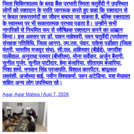
जिला चिकित्सालय के ब्लड बैंक प्रभारी स्मिता चतुर्वेदी ने उपस्थित
लोगों को रक्तदान के प्रति जागरूक करते हुए कहा कि रक्तदान से
न केवल जरूरतमंदों का जीवन बचाया जा सकता है, बल्कि रक्तदाता
के स्वास्थ्य पर भी सकारात्मक प्रभाव पड़ता है। उन्होंने सभी
नागरिकों से नियमित रूप से स्वैच्छिक रक्तदान करने का आह्वान
किया। इस अवसर पर डॉ. पावन माहेश्वरी, पवन चतुर्वेदी (पर्यावरण
संरक्षक गतिविधि, जिला आगर), एम.एस. पंवार, राकेश पड़ीहार (जिला
मंत्री, भारतीय मजदूर संघ), सी.एल. अहिरवार (बीईई), जगदीश
पालीवाल, अनुराधा परमार (बीसीएम), मोना सर्वेकर, अर्जुन बैरागी,
सुनील गुर्जर, सुनील पाटीदार, हेमा बंजारिया, सीताराम बंजारिया,
निशा शर्मा, भगवान सिंह प्रजापति, विशाल कारपेंटर, बापूलाल
लववंशी, अजोध्या बाई, नवीन विश्वकर्मा, पवन अटेडिया, यश मेघावत
सहित अन्य लोग उपस्थित रहे।
Agar, Agar Malwa | Aug 7, 2026