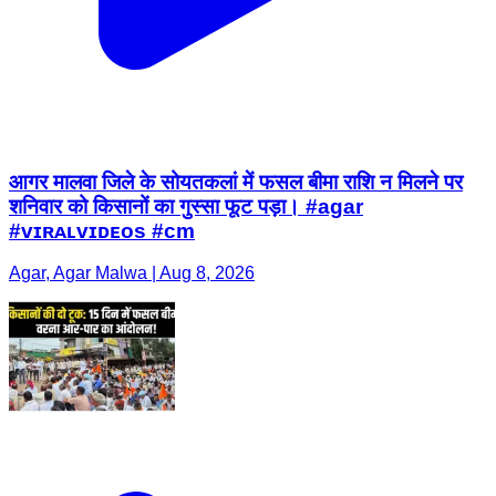
आगर मालवा जिले के सोयतकलां में फसल बीमा राशि न मिलने पर
शनिवार को किसानों का गुस्सा फूट पड़ा। #agar
#ᴠɪʀᴀʟᴠɪᴅᴇᴏs #cm
Agar, Agar Malwa | Aug 8, 2026