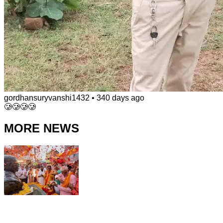
gordhansuryvanshi1432
•
340 days ago
🥲🥲🥲🥲
MORE NEWS