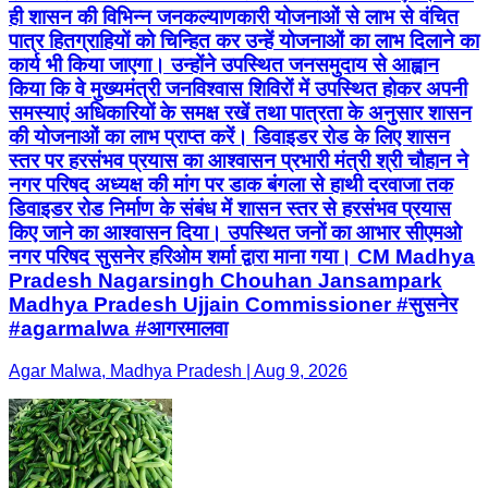
ही शासन की विभिन्न जनकल्याणकारी योजनाओं से लाभ से वंचित
पात्र हितग्राहियों को चिन्हित कर उन्हें योजनाओं का लाभ दिलाने का
कार्य भी किया जाएगा। उन्होंने उपस्थित जनसमुदाय से आह्वान
किया कि वे मुख्यमंत्री जनविश्वास शिविरों में उपस्थित होकर अपनी
समस्याएं अधिकारियों के समक्ष रखें तथा पात्रता के अनुसार शासन
की योजनाओं का लाभ प्राप्त करें। डिवाइडर रोड के लिए शासन
स्तर पर हरसंभव प्रयास का आश्वासन प्रभारी मंत्री श्री चौहान ने
नगर परिषद अध्यक्ष की मांग पर डाक बंगला से हाथी दरवाजा तक
डिवाइडर रोड निर्माण के संबंध में शासन स्तर से हरसंभव प्रयास
किए जाने का आश्वासन दिया। उपस्थित जनों का आभार सीएमओ
नगर परिषद सुसनेर हरिओम शर्मा द्वारा माना गया। CM Madhya
Pradesh Nagarsingh Chouhan Jansampark
Madhya Pradesh Ujjain Commissioner #सुसनेर
#agarmalwa #आगरमालवा
Agar Malwa, Madhya Pradesh | Aug 9, 2026