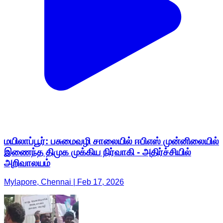
மயிலாப்பூர்: பசுமைவழி சாலையில் ஈபிஎஸ் முன்னிலையில்
இணைந்த திமுக முக்கிய நிர்வாகி - அதிர்ச்சியில்
அறிவாலயம்
Mylapore, Chennai | Feb 17, 2026