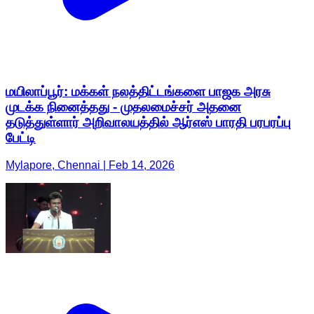
மயிலாப்பூர்: மக்கள் நலத்திட்டங்களை பாஜக அரசு
முடக்க நினைத்தது - முதலமைச்சர் அதனை
தடுத்துள்ளார் அறிவாலயத்தில் ஆர்எஸ் பாரதி பரபரப்பு
பேட்டி
Mylapore, Chennai | Feb 14, 2026