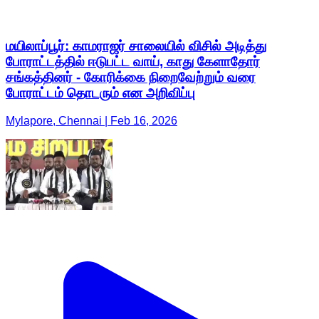
மயிலாப்பூர்: காமராஜர் சாலையில் விசில் அடித்து
போராட்டத்தில் ஈடுபட்ட வாய், காது கேளாதோர்
சங்கத்தினர் - கோரிக்கை நிறைவேற்றும் வரை
போராட்டம் தொடரும் என அறிவிப்பு
Mylapore, Chennai | Feb 16, 2026