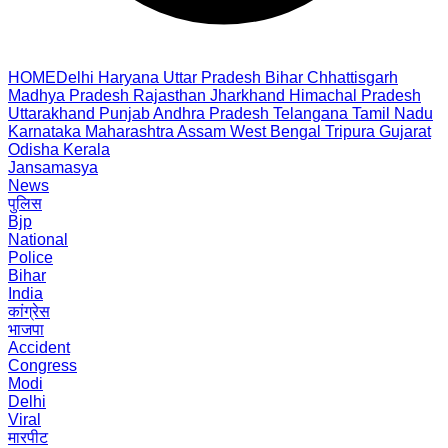
HOME
Delhi
Haryana
Uttar Pradesh
Bihar
Chhattisgarh
Madhya Pradesh
Rajasthan
Jharkhand
Himachal Pradesh
Uttarakhand
Punjab
Andhra Pradesh
Telangana
Tamil Nadu
Karnataka
Maharashtra
Assam
West Bengal
Tripura
Gujarat
Odisha
Kerala
Jansamasya
News
पुलिस
Bjp
National
Police
Bihar
India
कांग्रेस
भाजपा
Accident
Congress
Modi
Delhi
Viral
मारपीट