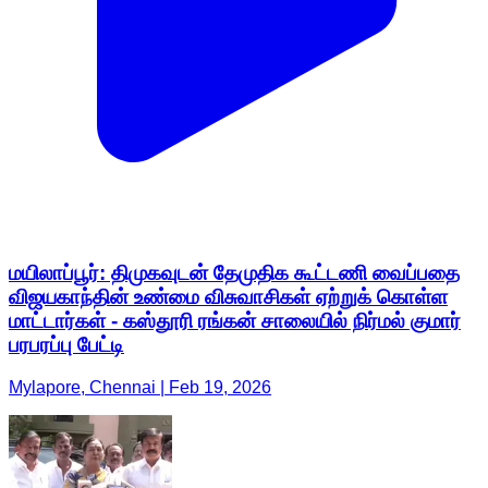
மயிலாப்பூர்: திமுகவுடன் தேமுதிக கூட்டணி வைப்பதை
விஜயகாந்தின் உண்மை விசுவாசிகள் ஏற்றுக் கொள்ள
மாட்டார்கள் - கஸ்தூரி ரங்கன் சாலையில் நிர்மல் குமார்
பரபரப்பு பேட்டி
Mylapore, Chennai | Feb 19, 2026