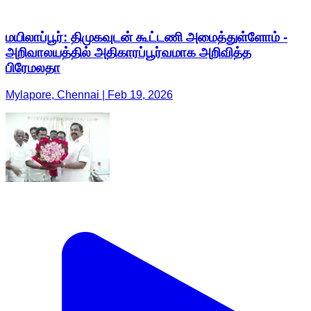
மயிலாப்பூர்: திமுகவுடன் கூட்டணி அமைத்துள்ளோம் -
அறிவாலயத்தில் அதிகாரப்பூர்வமாக அறிவித்த
பிரேமலதா
Mylapore, Chennai | Feb 19, 2026