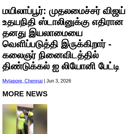
மயிலாப்பூர்: முதலமைச்சர் விஜய்
உதயநிதி ஸ்டாலினுக்கு எதிரான
தனது இயலாமையை
வெளிப்படுத்தி இருக்கிறார் -
கலைஞர் நினைவிடத்தில்
திண்டுக்கல் ஐ லியோனி பேட்டி
Mylapore, Chennai
|
Jun 3, 2026
MORE NEWS