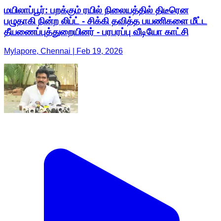
மயிலாப்பூர்: பறக்கும் ரயில் நிலையத்தில் திடீரென
பழுதாகி நின்ற லிப்ட் - சிக்கி தவித்த பயணிகளை மீட்ட
தீயணைப்புத்துறையினர் - பரபரப்பு வீடியோ காட்சி
Mylapore, Chennai | Feb 19, 2026