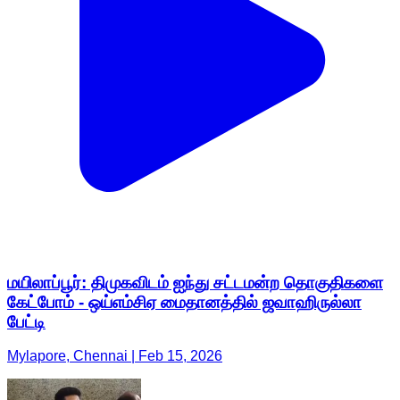
மயிலாப்பூர்: திமுகவிடம் ஐந்து சட்டமன்ற தொகுதிகளை
கேட்போம் - ஒய்எம்சிஏ மைதானத்தில் ஜவாஹிருல்லா
பேட்டி
Mylapore, Chennai | Feb 15, 2026