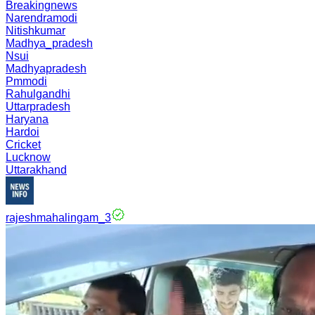
Breakingnews
Narendramodi
Nitishkumar
Madhya_pradesh
Nsui
Madhyapradesh
Pmmodi
Rahulgandhi
Uttarpradesh
Haryana
Hardoi
Cricket
Lucknow
Uttarakhand
rajeshmahalingam_3