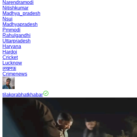
Narendramodi
Nitishkumar
Madhya_pradesh
Nsui
Madhyapradesh
Pmmodi
Rahulgandhi
Uttarpradesh
Haryana
Hardoi
Cricket
Lucknow
लखनऊ
Crimenews
tilakprabhatkhabar