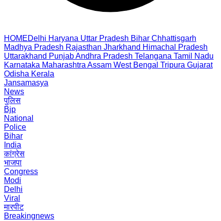
HOME
Delhi
Haryana
Uttar Pradesh
Bihar
Chhattisgarh
Madhya Pradesh
Rajasthan
Jharkhand
Himachal Pradesh
Uttarakhand
Punjab
Andhra Pradesh
Telangana
Tamil Nadu
Karnataka
Maharashtra
Assam
West Bengal
Tripura
Gujarat
Odisha
Kerala
Jansamasya
News
पुलिस
Bjp
National
Police
Bihar
India
कांग्रेस
भाजपा
Congress
Modi
Delhi
Viral
मारपीट
Breakingnews