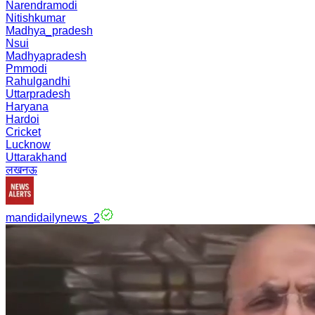
Narendramodi
Nitishkumar
Madhya_pradesh
Nsui
Madhyapradesh
Pmmodi
Rahulgandhi
Uttarpradesh
Haryana
Hardoi
Cricket
Lucknow
Uttarakhand
लखनऊ
mandidailynews_2