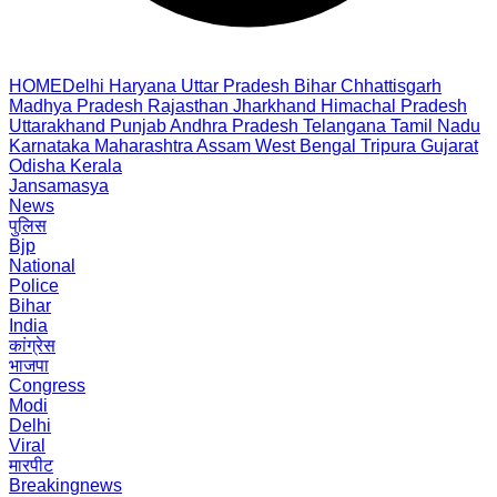
HOME
Delhi
Haryana
Uttar Pradesh
Bihar
Chhattisgarh
Madhya Pradesh
Rajasthan
Jharkhand
Himachal Pradesh
Uttarakhand
Punjab
Andhra Pradesh
Telangana
Tamil Nadu
Karnataka
Maharashtra
Assam
West Bengal
Tripura
Gujarat
Odisha
Kerala
Jansamasya
News
पुलिस
Bjp
National
Police
Bihar
India
कांग्रेस
भाजपा
Congress
Modi
Delhi
Viral
मारपीट
Breakingnews