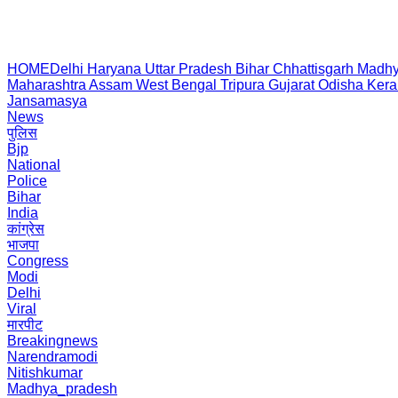
HOME
Delhi
Haryana
Uttar Pradesh
Bihar
Chhattisgarh
Madhy
Maharashtra
Assam
West Bengal
Tripura
Gujarat
Odisha
Kera
Jansamasya
News
पुलिस
Bjp
National
Police
Bihar
India
कांग्रेस
भाजपा
Congress
Modi
Delhi
Viral
मारपीट
Breakingnews
Narendramodi
Nitishkumar
Madhya_pradesh