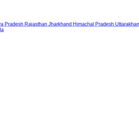
a Pradesh
Rajasthan
Jharkhand
Himachal Pradesh
Uttarakha
la