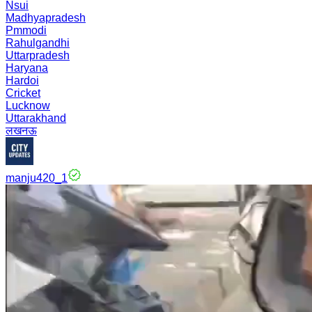
Nsui
Madhyapradesh
Pmmodi
Rahulgandhi
Uttarpradesh
Haryana
Hardoi
Cricket
Lucknow
Uttarakhand
लखनऊ
manju420_1