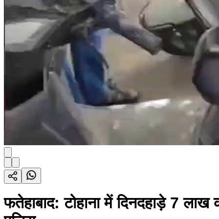
फतेहाबाद: टोहाना में दिनदहाड़े 7 लाख क