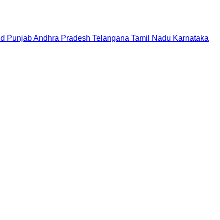
nd
Punjab
Andhra Pradesh
Telangana
Tamil Nadu
Karnataka