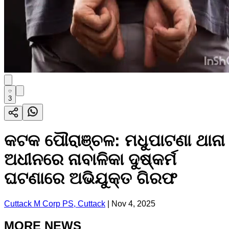
3
କଟକ ପୌରାଞ୍ଚଳ: ମଧୁପାଟଣା ଥାନା
ଅଧୀନରେ ନାବାଳିକା ଦୁଷ୍କର୍ମ
ଘଟଣାରେ ଅଭିଯୁକ୍ତ ଗିରଫ
Cuttack M Corp PS, Cuttack
|
Nov 4, 2025
MORE NEWS