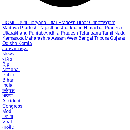
HOME
Delhi
Haryana
Uttar Pradesh
Bihar
Chhattisgarh
Madhya Pradesh
Rajasthan
Jharkhand
Himachal Pradesh
Uttarakhand
Punjab
Andhra Pradesh
Telangana
Tamil Nadu
Karnataka
Maharashtra
Assam
West Bengal
Tripura
Gujarat
Odisha
Kerala
Jansamasya
News
पुलिस
Bjp
National
Police
Bihar
India
कांग्रेस
भाजपा
Accident
Congress
Modi
Delhi
Viral
मारपीट