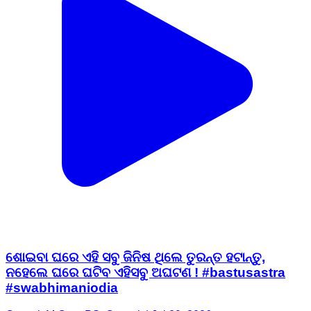
ଶୋଇବା ଘରେ ଏହି ସବୁ ଜିନିଷ ଥିଲେ ତୁରନ୍ତ ହଟାନ୍ତୁ,
ନହେଲେ ଘରେ ଘଟିବ ଏହିସବୁ ଅଘଟଣ ! #bastusastra
#swabhimaniodia