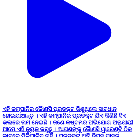
ଏହି କମ୍ପାନିର କୈାଣସି ପ୍ରଡକ୍ଟ କିଣୁଥିଲେ ସାବଧାନ
ହୋଇଯାଆନ୍ତୁ । ଏହି କମ୍ପାନିର ପ୍ରଡକ୍ଟ ଯିଏ କିଣିଛି ସିଏ
ଭଲରେ ନାମ ନେଇଛି । ଜଣେ କଷ୍ଟମର ଅଭିଯୋଗ ଅନୁଯାୟୀ
ଆମେ ଏହି ନ୍ୟୁଜ କରୁଛୁ । ଆପଣଙ୍କୁ କୈାଣସି ୱାରେଣ୍ଟି ଠିକ
ଭାବରେ ମିଳିପାରିବ ନାହିଁ । ପ୍ରଡକ୍ଟ ଅତି ନିମ୍ନ ମାନର ...