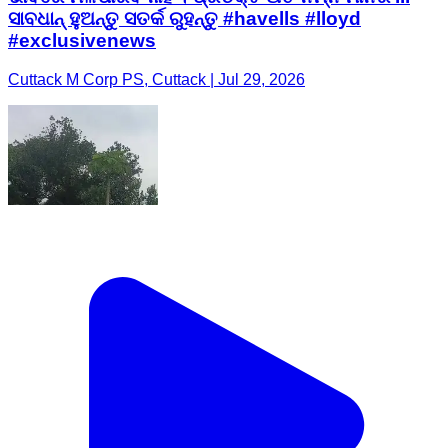
ସାବଧାନ୍ ହୁଅନ୍ତୁ ସତର୍କ ରୁହନ୍ତୁ #havells #lloyd
#exclusivenews
Cuttack M Corp PS, Cuttack | Jul 29, 2026