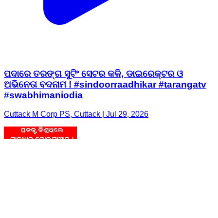
ପଦାରେ ତରଙ୍ଗ ସୁଟିଂ ସେଟର କଳି, ଡାଇରେକ୍ଟର ଓ
ଅଭିନେତା ବଦନାମ ! #sindoorraadhikar #tarangatv
#swabhimaniodia
Cuttack M Corp PS, Cuttack | Jul 29, 2026