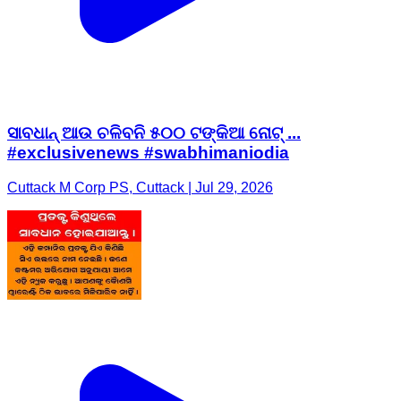
ସାବଧାନ୍ ଆଉ ଚଳିବନି ୫୦୦ ଟଙ୍କିଆ ନୋଟ୍‌ ...
#exclusivenews #swabhimaniodia
Cuttack M Corp PS, Cuttack | Jul 29, 2026