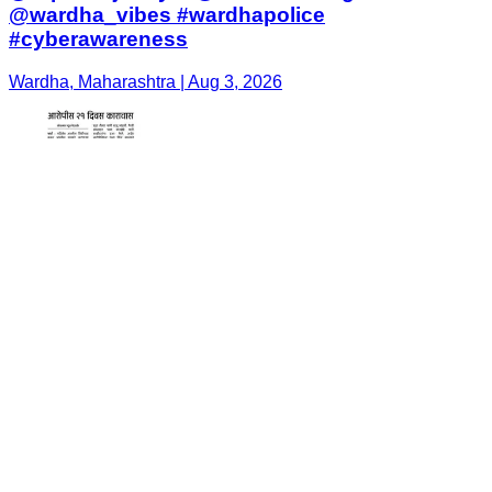
@wardha_vibes #wardhapolice
#cyberawareness
Wardha, Maharashtra | Aug 3, 2026