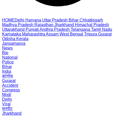
HOME
Delhi
Haryana
Uttar Pradesh
Bihar
Chhattisgarh
Madhya Pradesh
Rajasthan
Jharkhand
Himachal Pradesh
Uttarakhand
Punjab
Andhra Pradesh
Telangana
Tamil Nadu
Karnataka
Maharashtra
Assam
West Bengal
Tripura
Gujarat
Odisha
Kerala
Jansamasya
News
Bjp
National
Police
Bihar
India
कांग्रेस
Gujarat
Accident
Congress
Modi
Delhi
Viral
मारपीट
Jharkhand