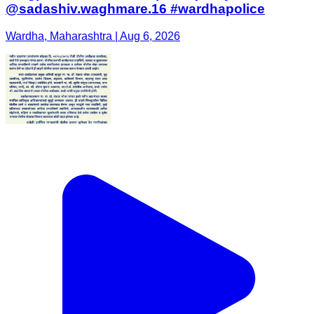
@sadashiv.waghmare.16 #wardhapolice
Wardha, Maharashtra | Aug 6, 2026