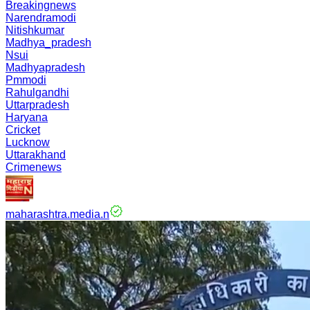
Breakingnews
Narendramodi
Nitishkumar
Madhya_pradesh
Nsui
Madhyapradesh
Pmmodi
Rahulgandhi
Uttarpradesh
Haryana
Cricket
Lucknow
Uttarakhand
Crimenews
maharashtra.media.n