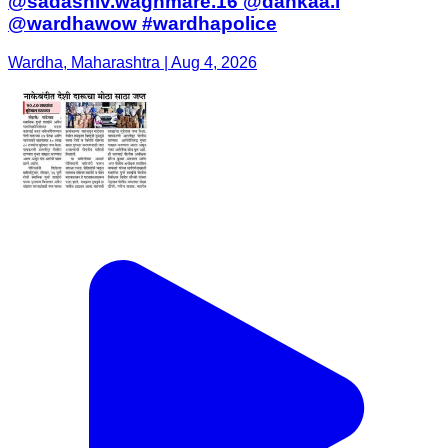
@sadashiv.waghmare.16 @dankaa.i
@wardhawow #wardhapolice
Wardha, Maharashtra | Aug 4, 2026