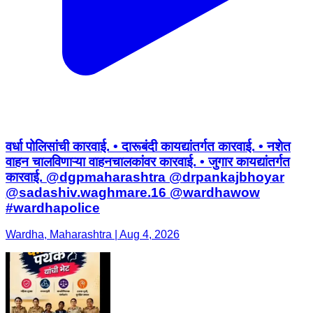
वर्धा पोलिसांची कारवाई. • दारूबंदी कायद्यांतर्गत कारवाई. • नशेत
वाहन चालविणाऱ्या वाहनचालकांवर कारवाई. • जुगार कायद्यांतर्गत
कारवाई. @dgpmaharashtra @drpankajbhoyar
@sadashiv.waghmare.16 @wardhawow
#wardhapolice
Wardha, Maharashtra | Aug 4, 2026