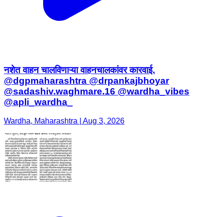
नशेत वाहन चालविणाऱ्या वाहनचालकांवर कारवाई.
@dgpmaharashtra @drpankajbhoyar
@sadashiv.waghmare.16 @wardha_vibes
@apli_wardha_
Wardha, Maharashtra | Aug 3, 2026