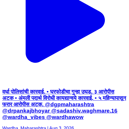
वर्धा पोलिसांची कारवाई. • घरफोडीचा गुन्हा उघड. ३ आरोपीस
अटक • अंमली पदार्थ विरोधी कायद्यान्वये कारवाई. • ५ महिन्यापासून
फरार आरोपीस अटक. @dgpmaharashtra
@drpankajbhoyar @sadashiv.waghmare.16
@wardha_vibes @wardhawow
Wardha, Maharashtra | Aug 3, 2026