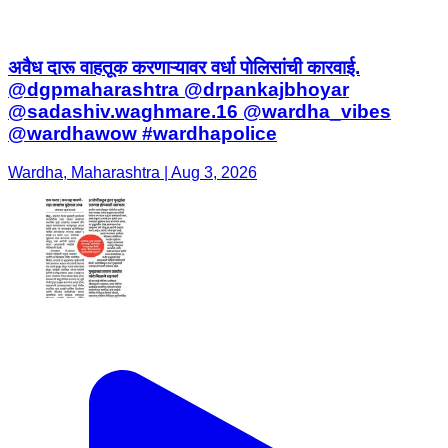
अवैध दारू वाहतूक करणाऱ्यावर वर्धा पोलिसांची कारवाई.
@dgpmaharashtra @drpankajbhoyar
@sadashiv.waghmare.16 @wardha_vibes
@wardhawow #wardhapolice
Wardha, Maharashtra | Aug 3, 2026