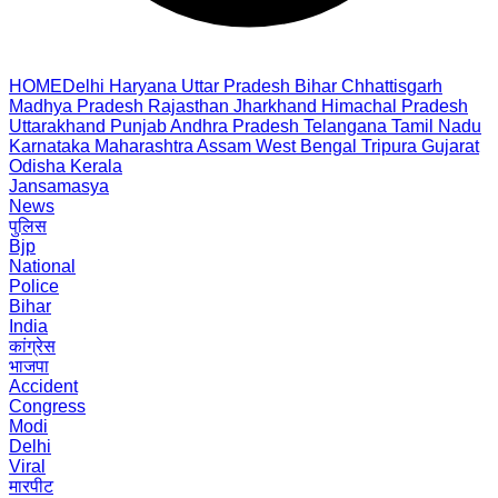
HOME
Delhi
Haryana
Uttar Pradesh
Bihar
Chhattisgarh
Madhya Pradesh
Rajasthan
Jharkhand
Himachal Pradesh
Uttarakhand
Punjab
Andhra Pradesh
Telangana
Tamil Nadu
Karnataka
Maharashtra
Assam
West Bengal
Tripura
Gujarat
Odisha
Kerala
Jansamasya
News
पुलिस
Bjp
National
Police
Bihar
India
कांग्रेस
भाजपा
Accident
Congress
Modi
Delhi
Viral
मारपीट