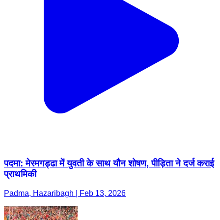
पदमा: मेरमगड्ढा में युवती के साथ यौन शोषण, पीड़िता ने दर्ज कराई
प्राथमिकी
Padma, Hazaribagh | Feb 13, 2026