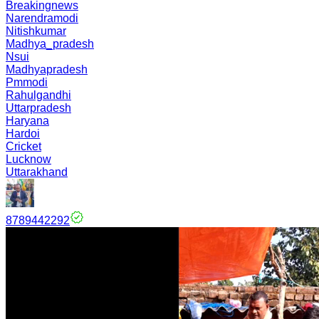
Breakingnews
Narendramodi
Nitishkumar
Madhya_pradesh
Nsui
Madhyapradesh
Pmmodi
Rahulgandhi
Uttarpradesh
Haryana
Hardoi
Cricket
Lucknow
Uttarakhand
8789442292