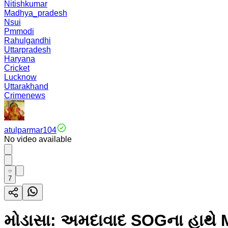
Nitishkumar
Madhya_pradesh
Nsui
Pmmodi
Rahulgandhi
Uttarpradesh
Haryana
Cricket
Lucknow
Uttarakhand
Crimenews
atulparmar104
No video available
7
મોડાસા: અમદાવાદ SOGના હાથે MD