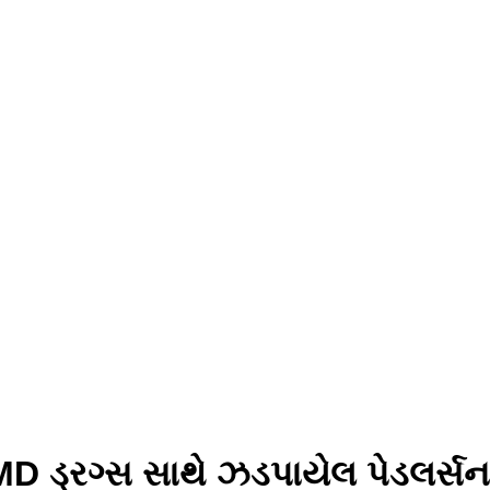
 ડ્રગ્સ સાથે ઝડપાયેલ પેડલર્સના