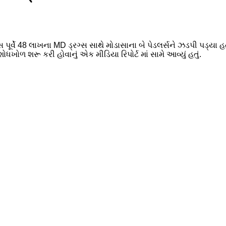
્વે 48 લાખના MD ડ્રગ્સ સાથે મોડાસાના બે પેડલર્સને ઝડપી પડ્યા 
 શરૂ કરી હોવાનું એક મીડિયા રિપોર્ટ માં સામે આવ્યું હતું.