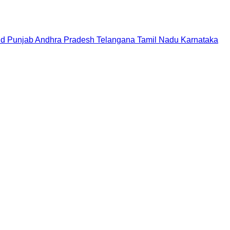
nd
Punjab
Andhra Pradesh
Telangana
Tamil Nadu
Karnataka