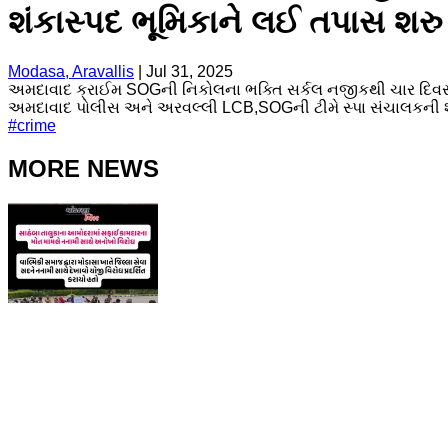
શંકાસ્પદ ભૂમિકાને લઈ તપાસ શરુ
Modasa, Aravallis
|
Jul 31, 2025
અમદાવાદ ક્રાઈમ SOGની નિકોલના ભક્તિ સર્કલ નજીકથી ચાર દિવસ પૂર
અમદાવાદ પોલીસ અને અરવલ્લી LCB,SOGની ટીમે સ્પા સંચાલકની શોધખોળ
#
crime
MORE NEWS