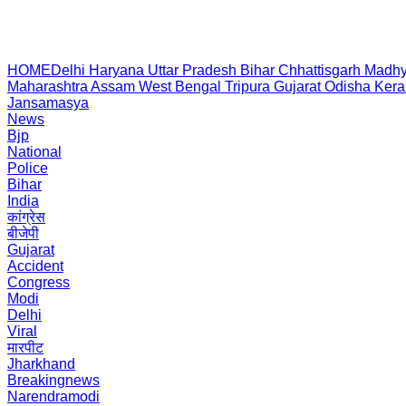
HOME
Delhi
Haryana
Uttar Pradesh
Bihar
Chhattisgarh
Madhy
Maharashtra
Assam
West Bengal
Tripura
Gujarat
Odisha
Kera
Jansamasya
News
Bjp
National
Police
Bihar
India
कांग्रेस
बीजेपी
Gujarat
Accident
Congress
Modi
Delhi
Viral
मारपीट
Jharkhand
Breakingnews
Narendramodi