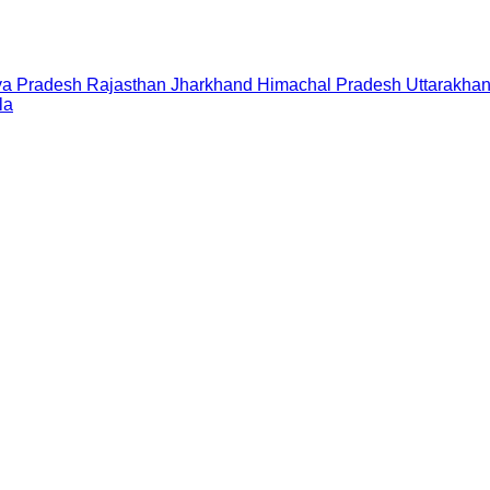
a Pradesh
Rajasthan
Jharkhand
Himachal Pradesh
Uttarakha
la