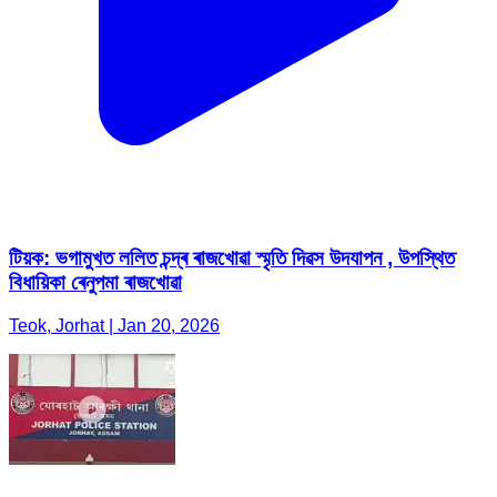
টিয়ক: ভগামুখত ললিত চন্দ্ৰ ৰাজখোৱা স্মৃতি দিৱস উদযাপন , উপস্থিত
বিধায়িকা ৰেনুপমা ৰাজখোৱা
Teok, Jorhat | Jan 20, 2026