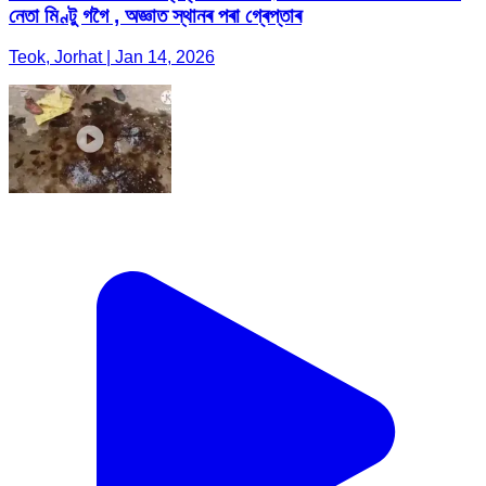
নেতা মিণ্টু গগৈ , অজ্ঞাত স্থানৰ পৰা গ্ৰেপ্তাৰ
Teok, Jorhat | Jan 14, 2026