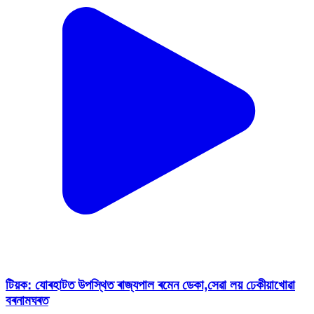
টিয়ক: যোৰহাটত উপস্থিত ৰাজ্যপাল ৰমেন ডেকা,সেৱা লয় ঢেকীয়াখোৱা
বৰনামঘৰত