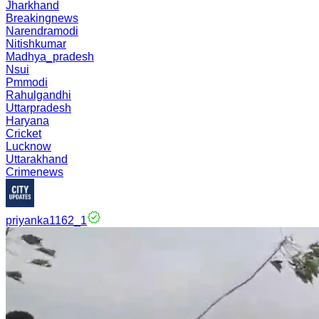
Jharkhand
Breakingnews
Narendramodi
Nitishkumar
Madhya_pradesh
Nsui
Pmmodi
Rahulgandhi
Uttarpradesh
Haryana
Cricket
Lucknow
Uttarakhand
Crimenews
priyanka1162_1