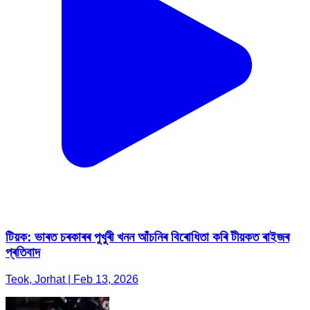
টিয়ক: ভাৰত চৰকাৰৰ পুখুৰী খনন আঁচনিৰ বিৰোধিতা কৰি টীয়কত ৰাইজৰ
প্ৰতিবাদ
Teok, Jorhat | Feb 13, 2026