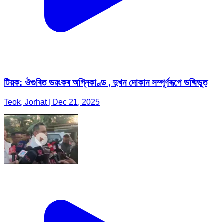
টিয়ক: ঔগুৰিত ভয়ংকৰ অগ্নিকাণ্ড , দুখন দোকান সম্পূৰ্ণৰূপে ভষ্মিভূত
Teok, Jorhat | Dec 21, 2025