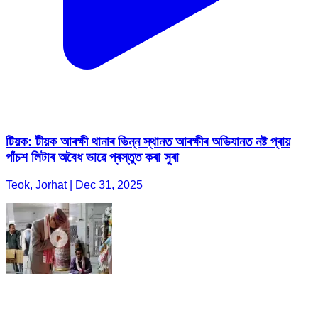
টিয়ক: টীয়ক আৰক্ষী থানাৰ ভিন্ন স্থানত আৰক্ষীৰ অভিযানত নষ্ট প্ৰায়
পাঁচশ লিটাৰ অবৈধ ভাৱে প্ৰস্তুত কৰা সুৰা
Teok, Jorhat | Dec 31, 2025