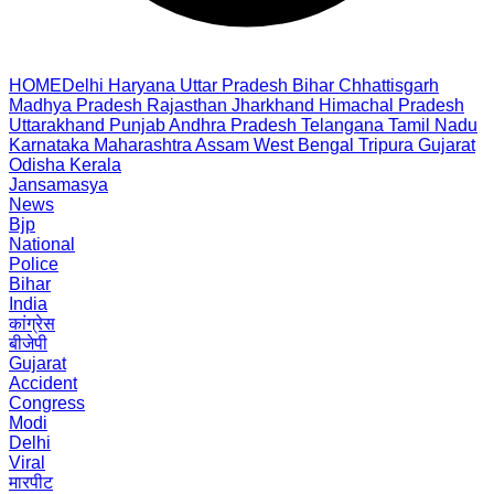
HOME
Delhi
Haryana
Uttar Pradesh
Bihar
Chhattisgarh
Madhya Pradesh
Rajasthan
Jharkhand
Himachal Pradesh
Uttarakhand
Punjab
Andhra Pradesh
Telangana
Tamil Nadu
Karnataka
Maharashtra
Assam
West Bengal
Tripura
Gujarat
Odisha
Kerala
Jansamasya
News
Bjp
National
Police
Bihar
India
कांग्रेस
बीजेपी
Gujarat
Accident
Congress
Modi
Delhi
Viral
मारपीट