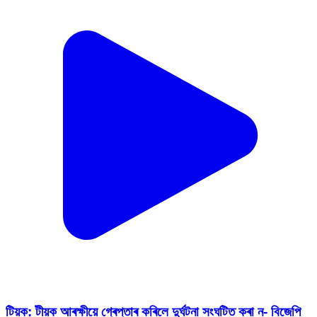
টিয়ক: টীয়ক আৰক্ষীয়ে গ্ৰেপ্তাৰ কৰিলে দুৰ্ঘটনা সংঘটিত কৰা ন- বিজেপি