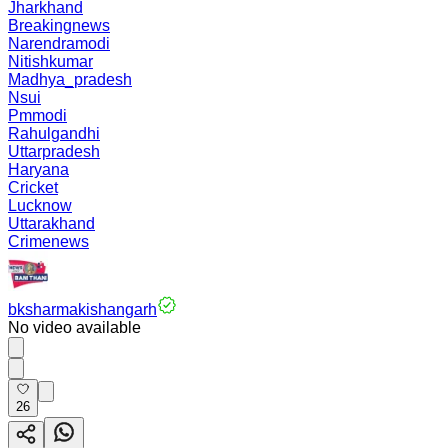
Jharkhand
Breakingnews
Narendramodi
Nitishkumar
Madhya_pradesh
Nsui
Pmmodi
Rahulgandhi
Uttarpradesh
Haryana
Cricket
Lucknow
Uttarakhand
Crimenews
bksharmakishangarh
No video available
26