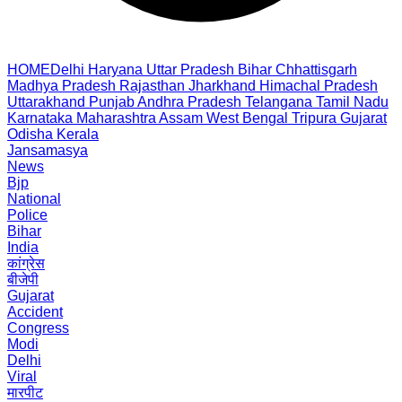
HOME
Delhi
Haryana
Uttar Pradesh
Bihar
Chhattisgarh
Madhya Pradesh
Rajasthan
Jharkhand
Himachal Pradesh
Uttarakhand
Punjab
Andhra Pradesh
Telangana
Tamil Nadu
Karnataka
Maharashtra
Assam
West Bengal
Tripura
Gujarat
Odisha
Kerala
Jansamasya
News
Bjp
National
Police
Bihar
India
कांग्रेस
बीजेपी
Gujarat
Accident
Congress
Modi
Delhi
Viral
मारपीट