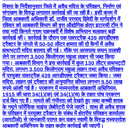
मिश्रा के निर्देशानुसार जिले में अवैध मदिरा के परिवहन, निर्माण एवं
संग्रहण के विरुद्ध लगातार कार्रवाई की जा रही है। इसी क्रम में
जिला आबकारी अधिकारी डॉ. राजीव प्रसाद द्विवेदी के मार्गदर्शन में
रविवार को आबकारी विभाग की वृत्त औद्योगिक क्षेत्र इटारसी टीम ने
तवा नदी किनारे ग्राम पाहनबर्री में विशेष अभियान चलाकर बड़ी
कार्रवाई की। कार्रवाई के दौरान एक पावरट्रैक 439 आरडीएक्स
ट्रैक्टर के जंगले से 50-50 लीटर क्षमता की दो कैनों में अवैध
हाथभट्टी मदिरा बरामद की गई। मौके पर आसपास सघन तलाशी
लेने पर लगभग 3,500 किलोग्राम महुआ लाहन भी जब्त किया
गया। आबकारी विभाग ने इस कार्रवाई में कुल 130 लीटर हाथभट्टी
मदिरा, लगभग 3,500 किलोग्राम महुआ लाहन तथा अवैध परिवहन
में प्रयुक्त पावरट्रैक 439 आरडीएक्स ट्रैक्टर जब्त किया। जब्त
मदिरा, लाहन एवं ट्रैक्टर की अनुमानित कीमत लगभग 9.50 लाख
रुपये आंकी गई है। प्रकरण में मध्यप्रदेश आबकारी अधिनियम,
1915 की धारा 34(1)(क) एवं 34(1)(च) के तहत पांच प्रकरण
दर्ज किए गए हैं। मामले की गंभीरता को देखते हुए जब्त कच्ची शराब
के नमूने फोरेंसिक साइंस लेबोरेटरी भेजे जाएंगे। साथ ही अवैध शराब
के परिवहन में प्रयुक्त ट्रैक्टर के संबंध में क्षेत्रीय परिवहन कार्यालय
(आरटीओ) से जानकारी प्राप्त कर वाहन स्वामी के विरुद्ध मध्यप्रदेश
आबकारी अधिनियम के तहत कठोर कार्रवाई की जाएगी।