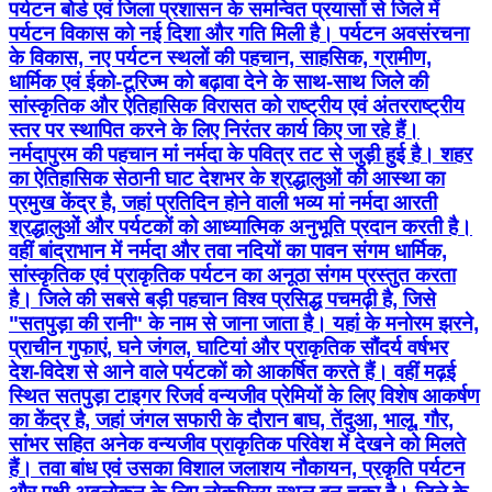
पर्यटन बोर्ड एवं जिला प्रशासन के समन्वित प्रयासों से जिले में
पर्यटन विकास को नई दिशा और गति मिली है। पर्यटन अवसंरचना
के विकास, नए पर्यटन स्थलों की पहचान, साहसिक, ग्रामीण,
धार्मिक एवं ईको-टूरिज्म को बढ़ावा देने के साथ-साथ जिले की
सांस्कृतिक और ऐतिहासिक विरासत को राष्ट्रीय एवं अंतरराष्ट्रीय
स्तर पर स्थापित करने के लिए निरंतर कार्य किए जा रहे हैं।
नर्मदापुरम की पहचान मां नर्मदा के पवित्र तट से जुड़ी हुई है। शहर
का ऐतिहासिक सेठानी घाट देशभर के श्रद्धालुओं की आस्था का
प्रमुख केंद्र है, जहां प्रतिदिन होने वाली भव्य मां नर्मदा आरती
श्रद्धालुओं और पर्यटकों को आध्यात्मिक अनुभूति प्रदान करती है।
वहीं बांद्राभान में नर्मदा और तवा नदियों का पावन संगम धार्मिक,
सांस्कृतिक एवं प्राकृतिक पर्यटन का अनूठा संगम प्रस्तुत करता
है। जिले की सबसे बड़ी पहचान विश्व प्रसिद्ध पचमढ़ी है, जिसे
"सतपुड़ा की रानी" के नाम से जाना जाता है। यहां के मनोरम झरने,
प्राचीन गुफाएं, घने जंगल, घाटियां और प्राकृतिक सौंदर्य वर्षभर
देश-विदेश से आने वाले पर्यटकों को आकर्षित करते हैं। वहीं मढ़ई
स्थित सतपुड़ा टाइगर रिजर्व वन्यजीव प्रेमियों के लिए विशेष आकर्षण
का केंद्र है, जहां जंगल सफारी के दौरान बाघ, तेंदुआ, भालू, गौर,
सांभर सहित अनेक वन्यजीव प्राकृतिक परिवेश में देखने को मिलते
हैं। तवा बांध एवं उसका विशाल जलाशय नौकायन, प्रकृति पर्यटन