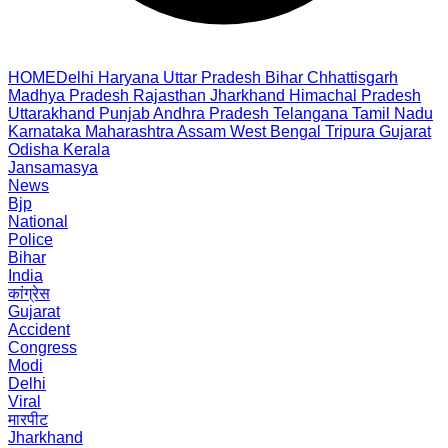
HOME
Delhi
Haryana
Uttar Pradesh
Bihar
Chhattisgarh
Madhya Pradesh
Rajasthan
Jharkhand
Himachal Pradesh
Uttarakhand
Punjab
Andhra Pradesh
Telangana
Tamil Nadu
Karnataka
Maharashtra
Assam
West Bengal
Tripura
Gujarat
Odisha
Kerala
Jansamasya
News
Bjp
National
Police
Bihar
India
कांग्रेस
Gujarat
Accident
Congress
Modi
Delhi
Viral
मारपीट
Jharkhand