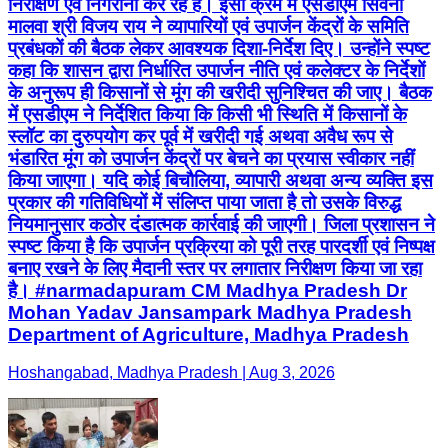
निरीक्षण एवं निगरानी कर रहे हैं। इसी क्रम में एसडीएम सिवनी
मालवा श्री विजय राय ने व्यापारियों एवं उपार्जन केंद्रों के समिति
प्रबंधकों की बैठक लेकर आवश्यक दिशा-निर्देश दिए। उन्होंने स्पष्ट
कहा कि शासन द्वारा निर्धारित उपार्जन नीति एवं कलेक्टर के निर्देशों
के अनुरूप ही किसानों से मूंग की खरीदी सुनिश्चित की जाए। बैठक
में एसडीएम ने निर्देशित किया कि किसी भी स्थिति में किसानों के
स्लॉट का दुरुपयोग कर पूर्व में खरीदी गई अथवा अवैध रूप से
भंडारित मूंग को उपार्जन केंद्रों पर बेचने का प्रयास स्वीकार नहीं
किया जाएगा। यदि कोई बिचौलिया, व्यापारी अथवा अन्य व्यक्ति इस
प्रकार की गतिविधियों में संलिप्त पाया जाता है तो उसके विरुद्ध
नियमानुसार कठोर दंडात्मक कार्रवाई की जाएगी। जिला प्रशासन ने
स्पष्ट किया है कि उपार्जन प्रक्रिया को पूरी तरह पारदर्शी एवं निष्पक्ष
बनाए रखने के लिए मैदानी स्तर पर लगातार निरीक्षण किया जा रहा
है। #narmadapuram CM Madhya Pradesh Dr
Mohan Yadav Jansampark Madhya Pradesh
Department of Agriculture, Madhya Pradesh
Hoshangabad, Madhya Pradesh | Aug 3, 2026