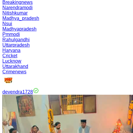
Breakingnews
Narendramodi
Nitishkumar
Madhya_pradesh
Nsui
Madhyapradesh
Pmmodi
Rahulgandhi
Uttarpradesh
Haryana
Cricket
Lucknow
Uttarakhand
Crimenews
devendra1728