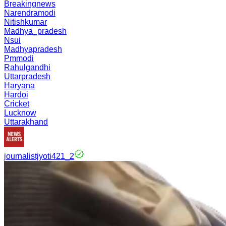
Breakingnews
Narendramodi
Nitishkumar
Madhya_pradesh
Nsui
Madhyapradesh
Pmmodi
Rahulgandhi
Uttarpradesh
Haryana
Hardoi
Cricket
Lucknow
Uttarakhand
journalistjyoti421_2