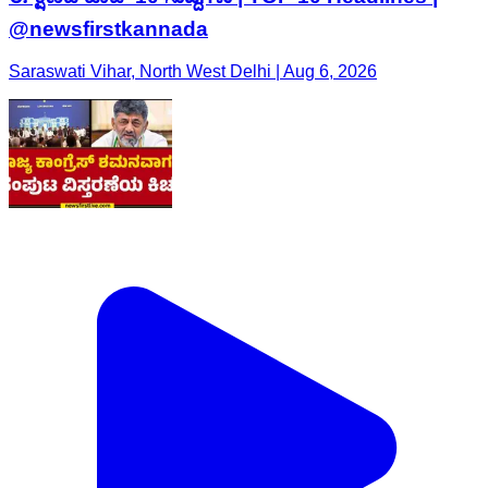
@newsfirstkannada
Saraswati Vihar, North West Delhi | Aug 6, 2026