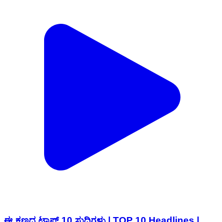
ಈ ಕ್ಷಣದ ಟಾಪ್​ 10​ ಸುದ್ದಿಗಳು | TOP 10 Headlines |