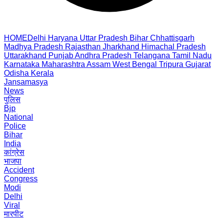
HOME
Delhi
Haryana
Uttar Pradesh
Bihar
Chhattisgarh
Madhya Pradesh
Rajasthan
Jharkhand
Himachal Pradesh
Uttarakhand
Punjab
Andhra Pradesh
Telangana
Tamil Nadu
Karnataka
Maharashtra
Assam
West Bengal
Tripura
Gujarat
Odisha
Kerala
Jansamasya
News
पुलिस
Bjp
National
Police
Bihar
India
कांग्रेस
भाजपा
Accident
Congress
Modi
Delhi
Viral
मारपीट