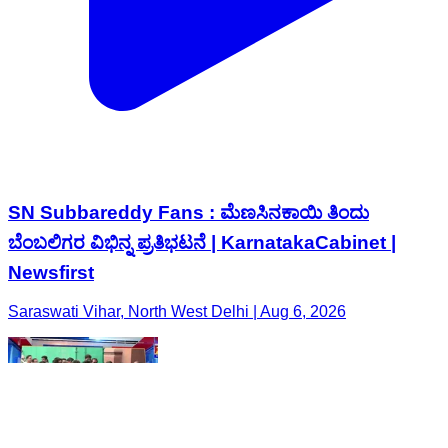
SN Subbareddy Fans : ಮೆಣಸಿನಕಾಯಿ ತಿಂದು
ಬೆಂಬಲಿಗರ ವಿಭಿನ್ನ ಪ್ರತಿಭಟನೆ | KarnatakaCabinet |
Newsfirst
Saraswati Vihar, North West Delhi | Aug 6, 2026