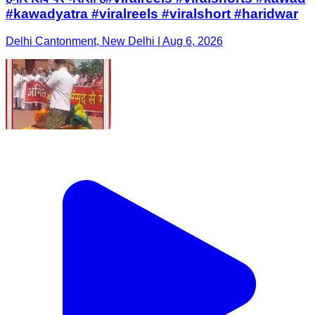
#kawadyatra #viralreels #viralshort #haridwar
Delhi Cantonment, New Delhi | Aug 6, 2026