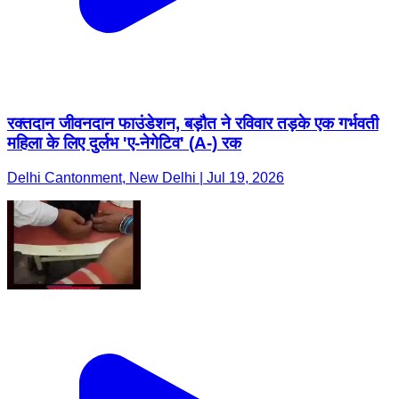
रक्तदान जीवनदान फाउंडेशन, बड़ौत ने रविवार तड़के एक गर्भवती
महिला के लिए दुर्लभ 'ए-नेगेटिव' (A-) रक
Delhi Cantonment, New Delhi | Jul 19, 2026