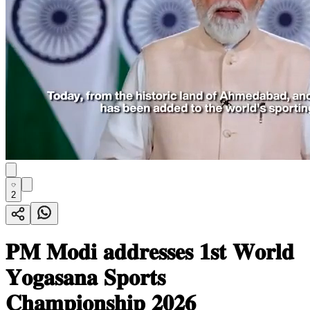
2
𝐏𝐌 𝐌𝐨𝐝𝐢 𝐚𝐝𝐝𝐫𝐞𝐬𝐬𝐞𝐬 𝟏𝐬𝐭 𝐖𝐨𝐫𝐥𝐝
𝐘𝐨𝐠𝐚𝐬𝐚𝐧𝐚 𝐒𝐩𝐨𝐫𝐭𝐬
𝐂𝐡𝐚𝐦𝐩𝐢𝐨𝐧𝐬𝐡𝐢𝐩 𝟐𝟎𝟐𝟔