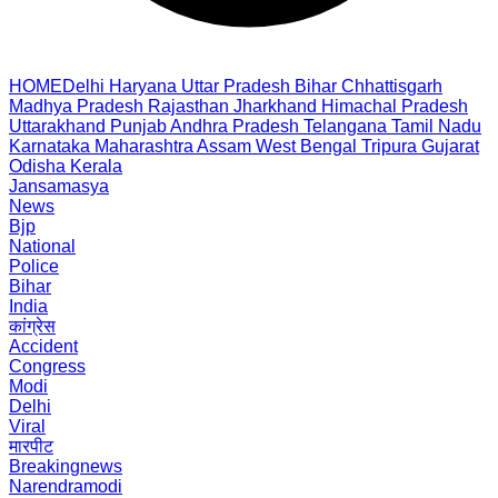
HOME
Delhi
Haryana
Uttar Pradesh
Bihar
Chhattisgarh
Madhya Pradesh
Rajasthan
Jharkhand
Himachal Pradesh
Uttarakhand
Punjab
Andhra Pradesh
Telangana
Tamil Nadu
Karnataka
Maharashtra
Assam
West Bengal
Tripura
Gujarat
Odisha
Kerala
Jansamasya
News
Bjp
National
Police
Bihar
India
कांग्रेस
Accident
Congress
Modi
Delhi
Viral
मारपीट
Breakingnews
Narendramodi