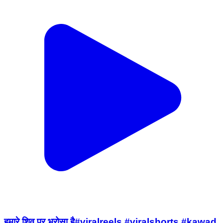
हमारे शिव पर भरोसा है#viralreels #viralshorts #kawad