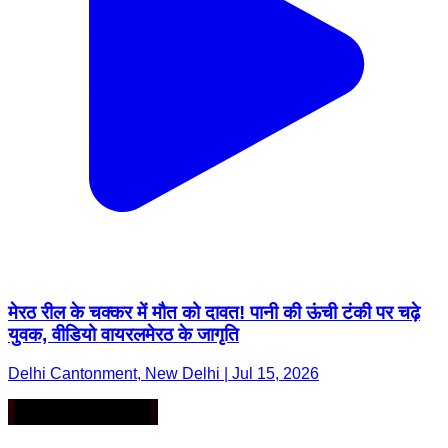
मेरठ रील के चक्कर में मौत को दावत! पानी की ऊंची टंकी पर चढ़े
युवक, वीडियो वायरलमेरठ के जागृति
Delhi Cantonment, New Delhi | Jul 15, 2026