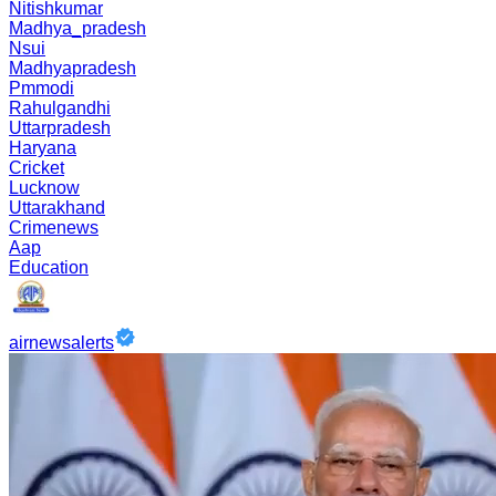
Nitishkumar
Madhya_pradesh
Nsui
Madhyapradesh
Pmmodi
Rahulgandhi
Uttarpradesh
Haryana
Cricket
Lucknow
Uttarakhand
Crimenews
Aap
Education
airnewsalerts