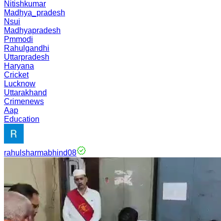
Nitishkumar
Madhya_pradesh
Nsui
Madhyapradesh
Pmmodi
Rahulgandhi
Uttarpradesh
Haryana
Cricket
Lucknow
Uttarakhand
Crimenews
Aap
Education
rahulsharmabhind08