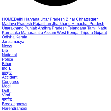
HOME
Delhi
Haryana
Uttar Pradesh
Bihar
Chhattisgarh
Madhya Pradesh
Rajasthan
Jharkhand
Himachal Pradesh
Uttarakhand
Punjab
Andhra Pradesh
Telangana
Tamil Nadu
Karnataka
Maharashtra
Assam
West Bengal
Tripura
Gujarat
Odisha
Kerala
Jansamasya
News
Bjp
National
Police
Bihar
India
कांग्रेस
Accident
Congress
Modi
Delhi
Viral
मारपीट
Breakingnews
Narendramodi