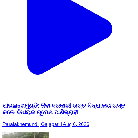
ପାରଳାଖେମୁଣ୍ଡି: ଜିବା ସରକାରୀ ଉଚ୍ଚ ବିଦ୍ୟାଳୟ ଗସ୍ତ
କଲେ ବିଧାୟକ ରୂପେଶ ପାଣିଗ୍ରାହୀ
Paralakhemundi, Gajapati | Aug 6, 2026