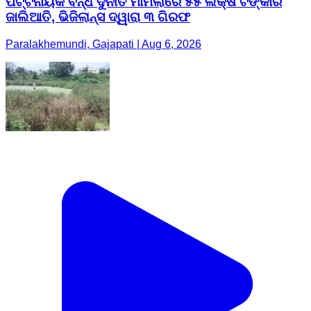
ପଟ୍ଟନାୟକ ବନ୍ଧ ଦୁର୍ନୀତି ମାମଲାରେ ୫୫ ଲକ୍ଷ ଟଙ୍କାର
ଜାଲିଆତି, ଭିଜିଲାନ୍ସ ଦ୍ୱାରା ୩ ଗିରଫ
Paralakhemundi, Gajapati | Aug 6, 2026