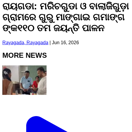
ରାୟଗଡା: ମରିଚଗୁଡା ଓ ବାଲାଜିଗୁଡ଼ା
ଗ୍ରାମରେ ଗୁରୁ ମାଙ୍ଗାଇ ଗମାଙ୍ଗ
ଙ୍କ୧୧୦ ତମ ଜୟନ୍ତି ପାଳନ
Rayagada, Rayagada
|
Jun 16, 2026
MORE NEWS