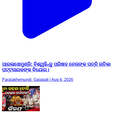
ପାରଳାଖେମୁଣ୍ଡି: ବିଶ୍ୱହିନ୍ଦୁ ପରିଷଦ ନେତାଙ୍କ ପତ୍ନି ରତିକା
ପଟ୍ଟନାୟକଙ୍କ ବିୟୋଗ।
Paralakhemundi, Gajapati | Aug 6, 2026