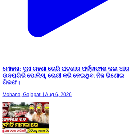
ମୋହନା: ସୁନା ଗହଣା ଚୋରି ଘଟଣାର ପର୍ଦ୍ଦାଫାଶ କଲା ଆର
ଉଦୟଗିରି ପୋଲିସ୍, ଚୋରୀ କରି ନେଇଥିବା ନିଜ ଭିଣୋଇ
ଗିରଫ।
Mohana, Gajapati | Aug 6, 2026