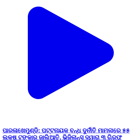
ପାରଳାଖେମୁଣ୍ଡି: ପଟ୍ଟନାୟକ ବନ୍ଧ ଦୁର୍ନୀତି ମାମଲାରେ ୫୫
ଲକ୍ଷ ଟଙ୍କାର ଜାଲିଆତି, ଭିଜିଲାନ୍ସ ଦ୍ୱାରା ୩ ଗିରଫ