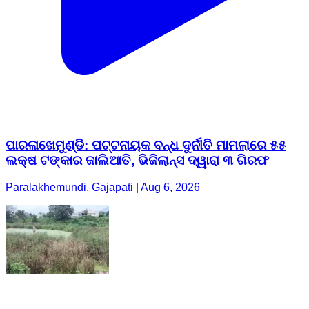
ପାରଳାଖେମୁଣ୍ଡି: ପଟ୍ଟନାୟକ ବନ୍ଧ ଦୁର୍ନୀତି ମାମଲାରେ ୫୫
ଲକ୍ଷ ଟଙ୍କାର ଜାଲିଆତି, ଭିଜିଲାନ୍ସ ଦ୍ୱାରା ୩ ଗିରଫ
Paralakhemundi, Gajapati | Aug 6, 2026