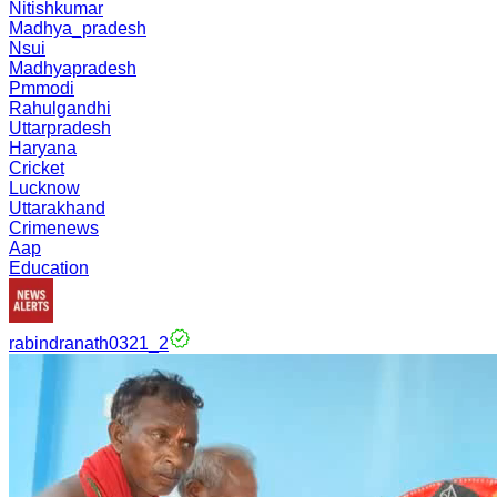
Nitishkumar
Madhya_pradesh
Nsui
Madhyapradesh
Pmmodi
Rahulgandhi
Uttarpradesh
Haryana
Cricket
Lucknow
Uttarakhand
Crimenews
Aap
Education
rabindranath0321_2