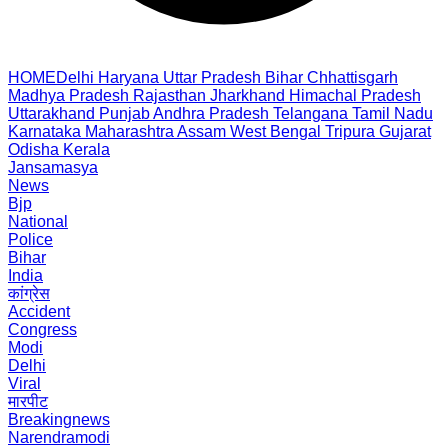
HOME
Delhi
Haryana
Uttar Pradesh
Bihar
Chhattisgarh
Madhya Pradesh
Rajasthan
Jharkhand
Himachal Pradesh
Uttarakhand
Punjab
Andhra Pradesh
Telangana
Tamil Nadu
Karnataka
Maharashtra
Assam
West Bengal
Tripura
Gujarat
Odisha
Kerala
Jansamasya
News
Bjp
National
Police
Bihar
India
कांग्रेस
Accident
Congress
Modi
Delhi
Viral
मारपीट
Breakingnews
Narendramodi