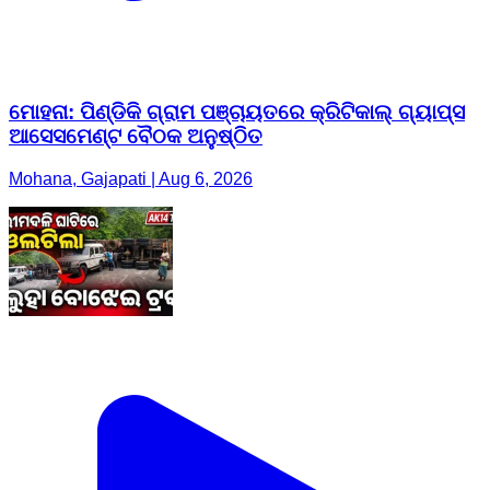
ମୋହନା: ପିଣ୍ଡିକି ଗ୍ରାମ ପଞ୍ଚାୟତରେ କ୍ରିଟିକାଲ୍ ଗ୍ୟାପ୍ସ
ଆସେସମେଣ୍ଟ ବୈଠକ ଅନୁଷ୍ଠିତ
Mohana, Gajapati | Aug 6, 2026