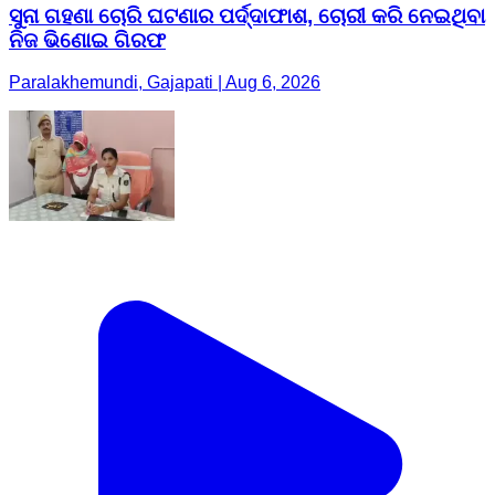
ସୁନା ଗହଣା ଚୋରି ଘଟଣାର ପର୍ଦ୍ଦାଫାଶ, ଚୋରୀ କରି ନେଇଥିବା
ନିଜ ଭିଣୋଇ ଗିରଫ
Paralakhemundi, Gajapati | Aug 6, 2026