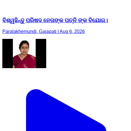
ବିଶ୍ୱହିନ୍ଦୁ ପରିଷଦ ନେତାଙ୍କ ପତ୍ନି ଙ୍କ ବିୟୋଗ।
Paralakhemundi, Gajapati | Aug 6, 2026