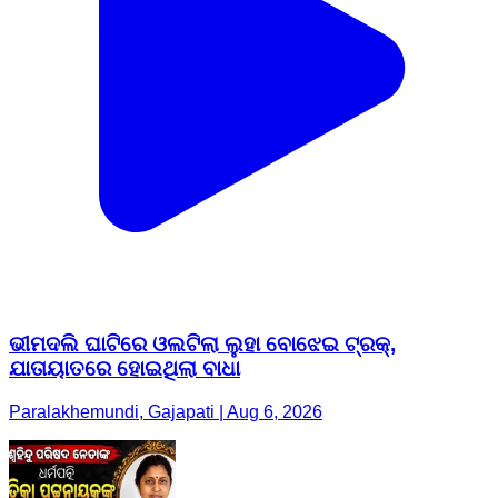
ଭୀମଦଲି ଘାଟିରେ ଓଲଟିଲା ଲୁହା ବୋଝେଇ ଟ୍ରକ୍,
ଯାତାୟାତରେ ହୋଇଥିଲା ବାଧା
Paralakhemundi, Gajapati | Aug 6, 2026