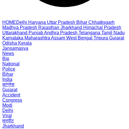
HOME
Delhi
Haryana
Uttar Pradesh
Bihar
Chhattisgarh
Madhya Pradesh
Rajasthan
Jharkhand
Himachal Pradesh
Uttarakhand
Punjab
Andhra Pradesh
Telangana
Tamil Nadu
Karnataka
Maharashtra
Assam
West Bengal
Tripura
Gujarat
Odisha
Kerala
Jansamasya
News
Bjp
National
Police
Bihar
India
कांग्रेस
Gujarat
Accident
Congress
Modi
Delhi
Viral
मारपीट
Jharkhand