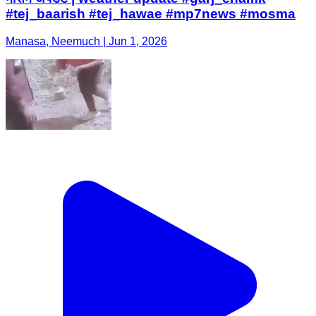
#tej_baarish #tej_hawae #mp7news #mosma
Manasa, Neemuch | Jun 1, 2026