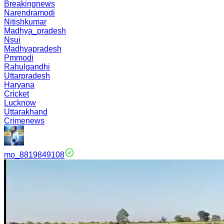
Breakingnews
Narendramodi
Nitishkumar
Madhya_pradesh
Nsui
Madhyapradesh
Pmmodi
Rahulgandhi
Uttarpradesh
Haryana
Cricket
Lucknow
Uttarakhand
Crimenews
mo_8819849108