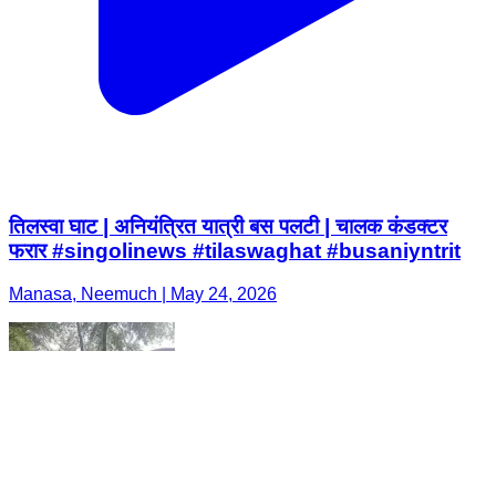
तिलस्वा घाट | अनियंत्रित यात्री बस पलटी | चालक कंडक्टर
फरार #singolinews #tilaswaghat #busaniyntrit
Manasa, Neemuch | May 24, 2026