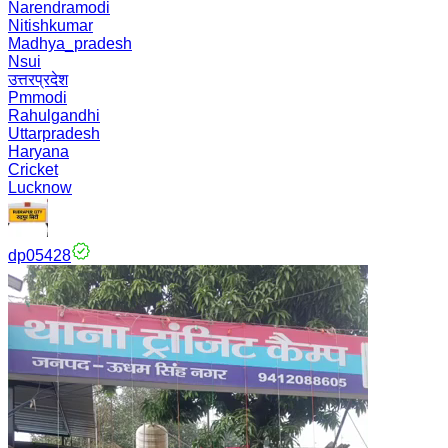
Narendramodi
Nitishkumar
Madhya_pradesh
Nsui
उत्तरप्रदेश
Pmmodi
Rahulgandhi
Uttarpradesh
Haryana
Cricket
Lucknow
dp05428