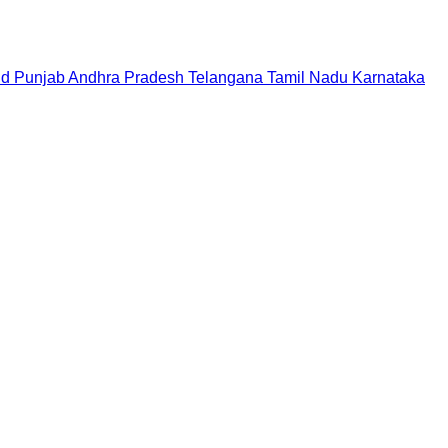
nd
Punjab
Andhra Pradesh
Telangana
Tamil Nadu
Karnataka