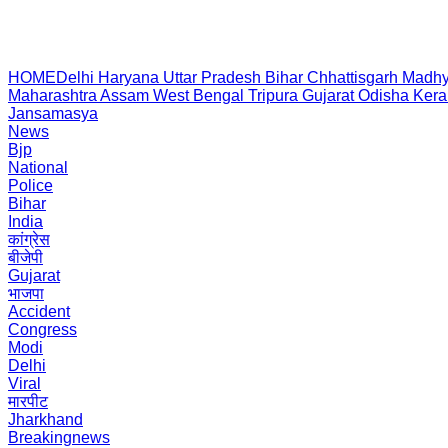
HOME
Delhi
Haryana
Uttar Pradesh
Bihar
Chhattisgarh
Madhy
Maharashtra
Assam
West Bengal
Tripura
Gujarat
Odisha
Kera
Jansamasya
News
Bjp
National
Police
Bihar
India
कांग्रेस
बीजेपी
Gujarat
भाजपा
Accident
Congress
Modi
Delhi
Viral
मारपीट
Jharkhand
Breakingnews