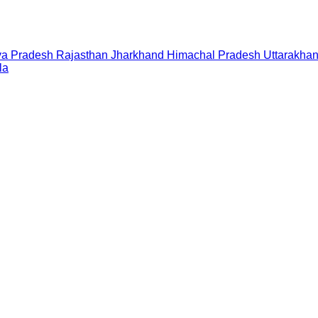
a Pradesh
Rajasthan
Jharkhand
Himachal Pradesh
Uttarakha
la