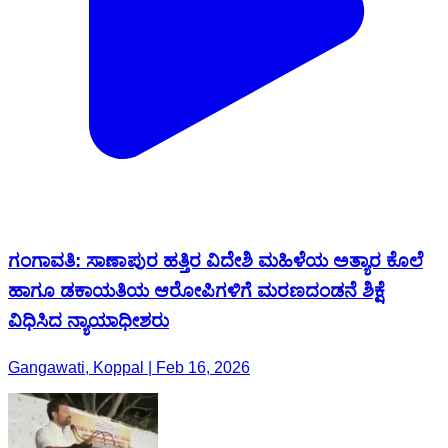
ಗಂಗಾವತಿ: ಸಾಣಾಪುರ ಹತ್ತಿರ ವಿದೇಶಿ ಮಹಿಳೆಯ ಅತ್ಯಾರ ಕೊಲೆ
ಹಾಗೂ ಡಕಾಯತಿಯ ಆರೋಪಿಗಳಿಗೆ ಮರಣದಂಡನೆ ಶಿಕ್ಷೆ
ವಿಧಿಸಿದ ನ್ಯಾಯಾಧೀಶರು
Gangawati, Koppal | Feb 16, 2026