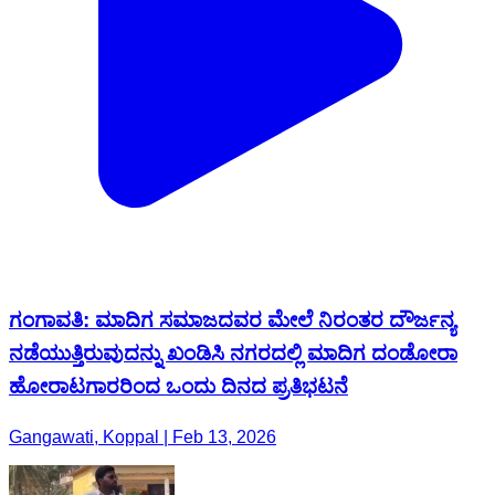
ಗಂಗಾವತಿ: ಮಾದಿಗ ಸಮಾಜದವರ ಮೇಲೆ ನಿರಂತರ ದೌರ್ಜನ್ಯ
ನಡೆಯುತ್ತಿರುವುದನ್ನು ಖಂಡಿಸಿ ನಗರದಲ್ಲಿ ಮಾದಿಗ ದಂಡೋರಾ
ಹೋರಾಟಗಾರರಿಂದ ಒಂದು ದಿನದ ಪ್ರತಿಭಟನೆ
Gangawati, Koppal | Feb 13, 2026