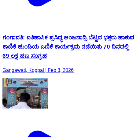
ಗಂಗಾವತಿ: ಐತಿಹಾಸಿಕ ಪ್ರಸಿದ್ಧ ಅಂಜನಾದ್ರಿ ಬೆಟ್ಟದ ಭಕ್ತರು ಹಾಕುವ
ಕಾಣಿಕೆ ಹುಂಡಿಯ ಎಣಿಕೆ ಕಾರ್ಯಕ್ರಮ ನಡೆಯಿತು 70 ದಿನದಲ್ಲಿ
69 ಲಕ್ಷ ಹಣ ಸಂಗ್ರಹ
Gangawati, Koppal | Feb 3, 2026