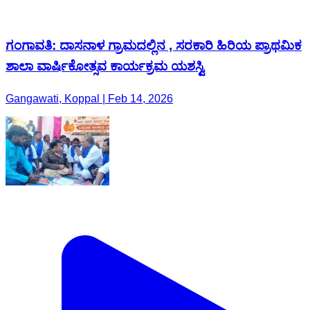
ಗಂಗಾವತಿ: ದಾಸನಾಳ ಗ್ರಾಮದಲ್ಲಿನ , ಸರಕಾರಿ ಹಿರಿಯ ಪ್ರಾಥಮಿಕ
ಶಾಲಾ ವಾರ್ಷಿಕೋತ್ಸವ ಕಾರ್ಯಕ್ರಮ ಯಶಸ್ವಿ
Gangawati, Koppal | Feb 14, 2026