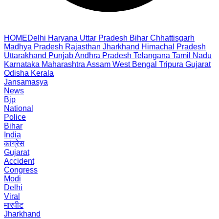
HOME
Delhi
Haryana
Uttar Pradesh
Bihar
Chhattisgarh
Madhya Pradesh
Rajasthan
Jharkhand
Himachal Pradesh
Uttarakhand
Punjab
Andhra Pradesh
Telangana
Tamil Nadu
Karnataka
Maharashtra
Assam
West Bengal
Tripura
Gujarat
Odisha
Kerala
Jansamasya
News
Bjp
National
Police
Bihar
India
कांग्रेस
Gujarat
Accident
Congress
Modi
Delhi
Viral
मारपीट
Jharkhand