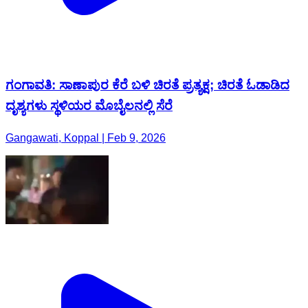
ಗಂಗಾವತಿ: ಸಾಣಾಪುರ ಕೆರೆ ಬಳಿ ಚಿರತೆ ಪ್ರತ್ಯಕ್ಷ; ಚಿರತೆ ಓಡಾಡಿದ
ದೃಶ್ಯಗಳು ‌ಸ್ಥಳಿಯರ ಮೊಬೈಲನಲ್ಲಿ ಸೆರೆ
Gangawati, Koppal | Feb 9, 2026