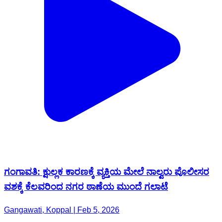
ಗಂಗಾವತಿ: ಕ್ಷುಲ್ಲಕ ಕಾರಣಕ್ಕೆ ವ್ಯಕ್ತಿಯ ಮೇಲೆ ನಾಲ್ವರು ಪೊಲೀಸರ
ವಶಕ್ಕೆ ಕೆಲವರಿಂದ ನಗರ ಠಾಣೆಯ ಮುಂದೆ ಗಲಾಟೆ
Gangawati, Koppal | Feb 5, 2026