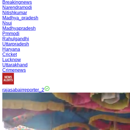
Breakingnews
Narendramodi
Nitishkumar
Madhya_pradesh
Nsui
Madhyapradesh
Pmmodi
Rahulgandhi
Uttarpradesh
Haryana
Cricket
Lucknow
Uttarakhand
Crimenews
rajasabairreporter_2