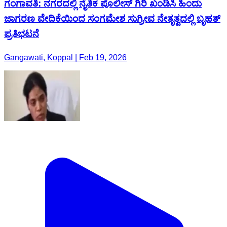
ಗಂಗಾವತಿ: ನಗರದಲ್ಲಿ ನೈತಿಕ ಪೊಲೀಸ್ ಗಿರಿ ಖಂಡಿಸಿ ಹಿಂದು
ಜಾಗರಣ ವೇದಿಕೆಯಿಂದ ಸಂಗಮೇಶ ಸುಗ್ರೀವ ನೇತೃತ್ವದಲ್ಲಿ ಬೃಹತ್
ಪ್ರತಿಭಟನೆ
Gangawati, Koppal | Feb 19, 2026