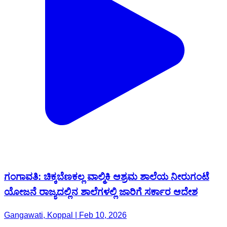
ಗಂಗಾವತಿ: ಚಿಕ್ಕಬೆಣಕಲ್ಲ ವಾಲ್ಮಿಕಿ ಆಶ್ರಮ ಶಾಲೆಯ ನೀರುಗಂಟೆ
ಯೋಜನೆ ರಾಜ್ಯದಲ್ಲಿನ ಶಾಲೆಗಳಲ್ಲಿ ಜಾರಿಗೆ ಸರ್ಕಾರ ಆದೇಶ
Gangawati, Koppal | Feb 10, 2026