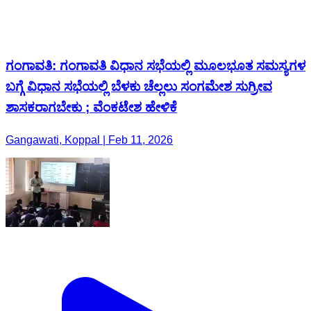
ಗಂಗಾವತಿ: ಗಂಗಾವತಿ ವಿಧಾನ ಸಭೆಯಲ್ಲಿ ಮೂಲಭೂತ ಸಮಸ್ಯಗಳ
ಬಗ್ಗೆ ವಿಧಾನ ಸಭೆಯಲ್ಲಿ ಬೆಳಕು ಚೆಲ್ಲಲು ಸಂಗಮೇಶ ಸುಗ್ರೀವ
ಶಾಸಕರಾಗಬೇಕು ; ವೆಂಕಟೇಶ ಹೇಳಿಕೆ
Gangawati, Koppal | Feb 11, 2026