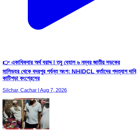
👉 একাধিকবার অর্থ বরাদ্দ ! তবু বেহাল ৬ নম্বর জাতীয় সড়কের
মালিডহর থেকে বদরপুর পর্যন্ত অংশ; NHIDCL কর্তাদের পদত্যাগ দাবি
কাটিগড়া কংগ্রেসের
Silchar, Cachar | Aug 7, 2026