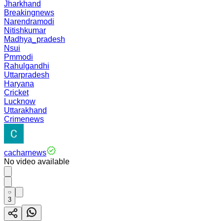
Jharkhand
Breakingnews
Narendramodi
Nitishkumar
Madhya_pradesh
Nsui
Pmmodi
Rahulgandhi
Uttarpradesh
Haryana
Cricket
Lucknow
Uttarakhand
Crimenews
cacharnews
No video available
3