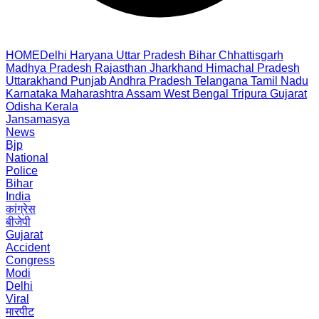
HOME
Delhi
Haryana
Uttar Pradesh
Bihar
Chhattisgarh
Madhya Pradesh
Rajasthan
Jharkhand
Himachal Pradesh
Uttarakhand
Punjab
Andhra Pradesh
Telangana
Tamil Nadu
Karnataka
Maharashtra
Assam
West Bengal
Tripura
Gujarat
Odisha
Kerala
Jansamasya
News
Bjp
National
Police
Bihar
India
कांग्रेस
बीजेपी
Gujarat
Accident
Congress
Modi
Delhi
Viral
मारपीट