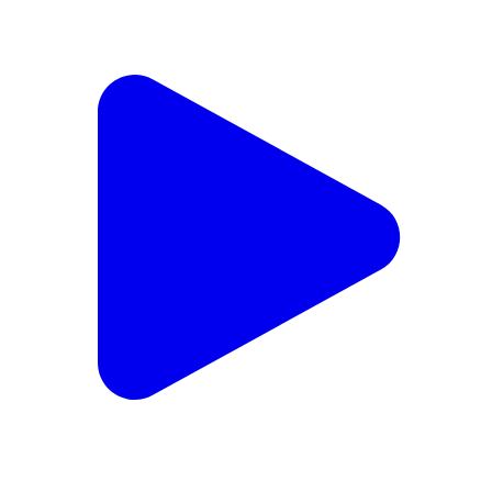
শ্রীকোনায় ওভারব্রিজ সংলগ্ন দুর্ঘটনাপ্রবণ এলাকায় নির্মীয়মান কাজের
পরিদর্শনে বিধায়ক কিশোর নাথ।
Silchar, Cachar | Aug 4, 2026