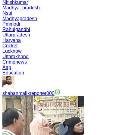
Nitishkumar
Madhya_pradesh
Nsui
Madhyapradesh
Pmmodi
Rahulgandhi
Uttarpradesh
Haryana
Cricket
Lucknow
Uttarakhand
Crimenews
Aap
Education
shabanmalikreporter000