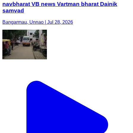
navbharat VB news Vartman bharat Dainik
samvad
Bangarmau, Unnao | Jul 28, 2026