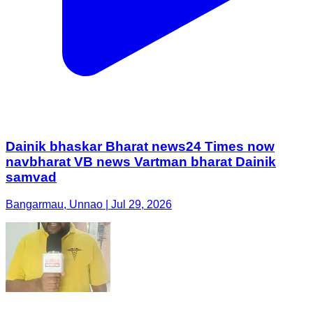
Dainik bhaskar Bharat news24 Times now
navbharat VB news Vartman bharat Dainik
samvad
Bangarmau, Unnao | Jul 29, 2026