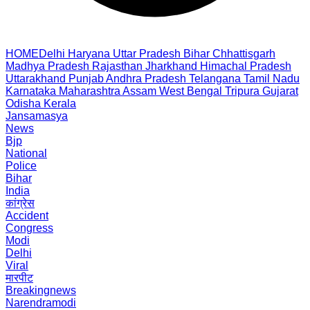
HOME
Delhi
Haryana
Uttar Pradesh
Bihar
Chhattisgarh
Madhya Pradesh
Rajasthan
Jharkhand
Himachal Pradesh
Uttarakhand
Punjab
Andhra Pradesh
Telangana
Tamil Nadu
Karnataka
Maharashtra
Assam
West Bengal
Tripura
Gujarat
Odisha
Kerala
Jansamasya
News
Bjp
National
Police
Bihar
India
कांग्रेस
Accident
Congress
Modi
Delhi
Viral
मारपीट
Breakingnews
Narendramodi