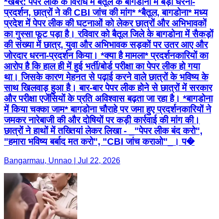
*खबर: पेपर लीक के विरोध में बैतूल के बागडोना में बड़ा धरना-
प्रदर्शन, छात्रों ने की CBI जांच की मांग* *बैतूल, बागडोना* मध्य
प्रदेश में पेपर लीक की घटनाओं को लेकर छात्रों और अभिभावकों
का गुस्सा फूट पड़ा है। रविवार को बैतूल जिले के बागडोना में सैकड़ों
की संख्या में छात्र, युवा और अभिभावक सड़कों पर उतर आए और
जोरदार धरना-प्रदर्शन किया। *क्या है मामला* प्रदर्शनकारियों का
आरोप है कि हाल ही में हुई भर्ती/बोर्ड परीक्षा का पेपर लीक हो गया
था। जिसके कारण मेहनत से पढ़ाई करने वाले छात्रों के भविष्य के
साथ खिलवाड़ हुआ है। बार-बार पेपर लीक होने से छात्रों में सरकार
और परीक्षा एजेंसियों के प्रति अविश्वास बढ़ता जा रहा है। *बागडोना
में किया चक्का जाम* बागडोना चौराहे पर जमा हुए प्रदर्शनकारियों ने
जमकर नारेबाजी की और दोषियों पर कड़ी कार्रवाई की मांग की।
छात्रों ने हाथों में तख्तियां लेकर लिखा - _"पेपर लीक बंद करो",
"हमारा भविष्य बर्बाद मत करो", "CBI जांच कराओ"_। प�
Bangarmau, Unnao | Jul 22, 2026