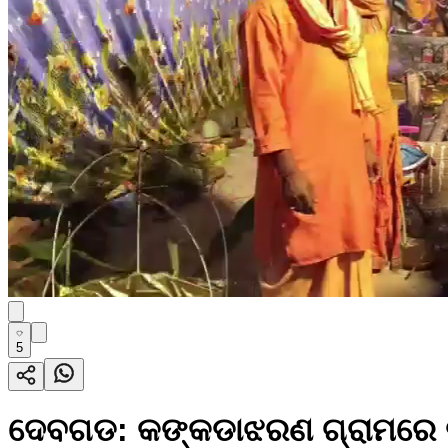
5
ଦେବଗଡ: କଙ୍କଡାଝରଣ ଗ୍ରାମରେ କ