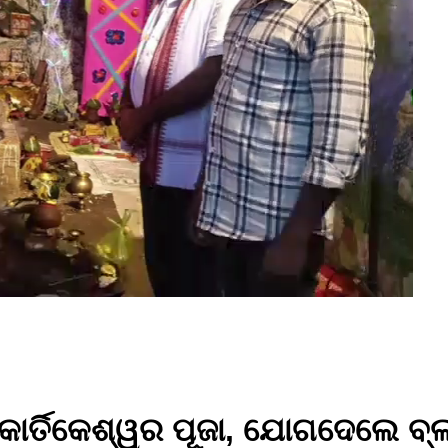
ାର୍ତିକେଶ୍ୱର ପୂଜା, ଯୋଗଦେଲେ ବ୍