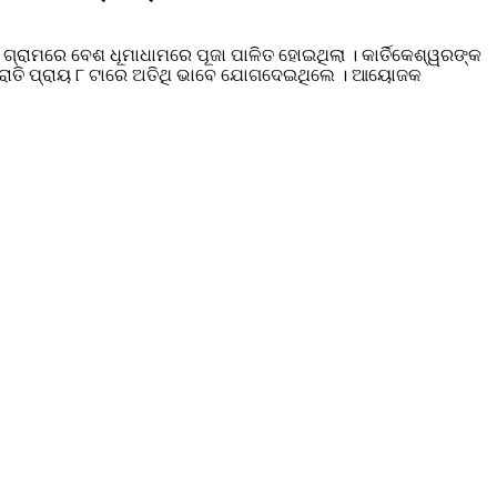
ଗ୍ରାମରେ ବେଶ ଧୂମାଧାମରେ ପୂଜା ପାଳିତ ହୋଇଥିଲା । କାର୍ତିକେଶ୍ୱରଙ୍କ
ରଧାନ ରାତି ପ୍ରାୟ ୮ ଟାରେ ଅତିଥି ଭାବେ ଯୋଗଦେଇଥିଲେ । ଆୟୋଜକ