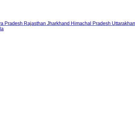
a Pradesh
Rajasthan
Jharkhand
Himachal Pradesh
Uttarakha
la