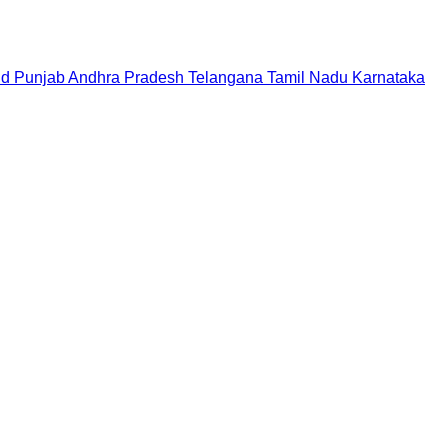
nd
Punjab
Andhra Pradesh
Telangana
Tamil Nadu
Karnataka