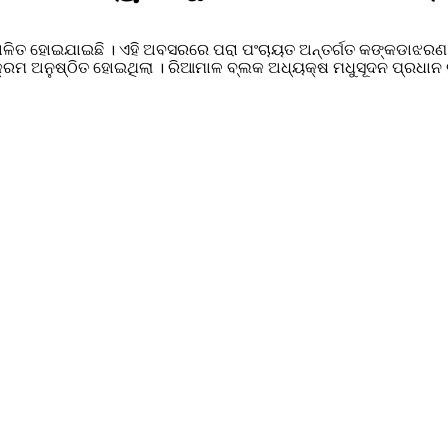
 ପାଳିତ ହୋଇଯାଇଛି । ଏହି ଅବସରରେ ପରା ପଂଚାୟତ ଅନ୍ତର୍ଗତ କଙ୍କଡାଝରଣ 
କାର୍ଯ୍ୟକ୍ରମ ଅନୁଷ୍ଠିତ ହୋଇଥିଲା । ରିଆମାଳ ବ୍ଲକ ଅଧ୍ୟକ୍ଷ ମଧୁସୂଦନ ପ୍