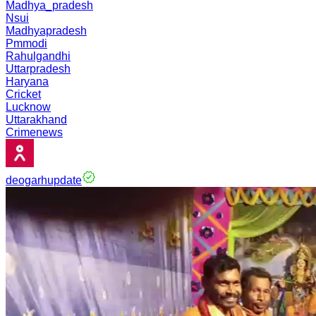
Madhya_pradesh
Nsui
Madhyapradesh
Pmmodi
Rahulgandhi
Uttarpradesh
Haryana
Cricket
Lucknow
Uttarakhand
Crimenews
deogarhupdate