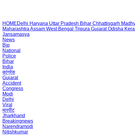
HOME
Delhi
Haryana
Uttar Pradesh
Bihar
Chhattisgarh
Madhy
Maharashtra
Assam
West Bengal
Tripura
Gujarat
Odisha
Kera
Jansamasya
News
Bjp
National
Police
Bihar
India
कांग्रेस
Gujarat
Accident
Congress
Modi
Delhi
Viral
मारपीट
Jharkhand
Breakingnews
Narendramodi
Nitishkumar