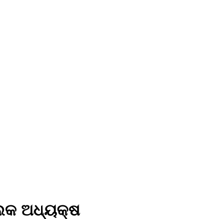
ଲକ ଅଧ୍ୟକ୍ଷ