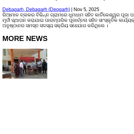
Debagarh, Debagarh (Deogarh)
|
Nov 5, 2025
ରିଆମାଳ ବ୍ଲକର ବିଭିନ୍ନ ଗ୍ରାମରେ ଧୂମଧାମ ସହିତ କାର୍ତିକେଶ୍ୱର ପୂଜା
ମୂର୍ତୀ ସ୍ଥାପନ କରାଯାଇ ପାରମ୍ପରିକ ପୂଜାର୍ଚ୍ଚନା ସହିତ ସାଂସ୍କୃତିକ 
ଅନୁଷ୍ଠାନର ସମସ୍ତ ସଦସ୍ୟ ସକ୍ରିୟ ସହେଯାଗ କରିଥିଲେ ।
MORE NEWS