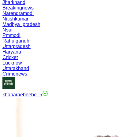
Jharkhand
Breakingnews
Narendramodi
Nitishkumar
Madhya_pradesh
Nsui
Pmmodi
Rahulgandhi
Uttarpradesh
Haryana
Cricket
Lucknow
Uttarakhand
Crimenews
khabaraebeebe_5