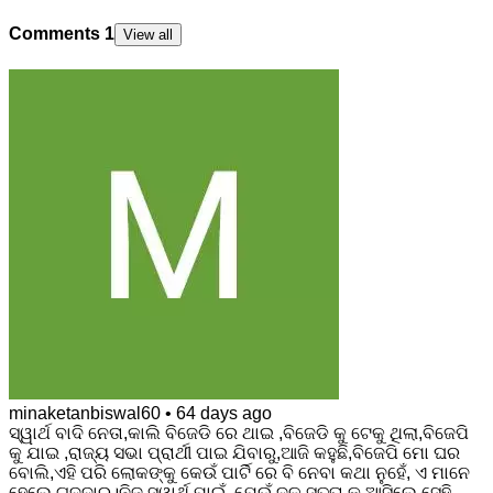
Comments
1
View all
minaketanbiswal60
•
64 days ago
ସ୍ୱାର୍ଥ ବାଦି ନେତା,କାଲି ବିଜେଡି ରେ ଥାଇ ,ବିଜେଡି କୁ ଟେକୁ ଥିଲା,ବିଜେପି
କୁ ଯାଇ ,ରାଜ୍ୟ ସଭା ପ୍ରାର୍ଥୀ ପାଇ ଯିବାରୁ,ଆଜି କହୁଛି,ବିଜେପି ମୋ ଘର
ବୋଲି,ଏହି ପରି ଲୋକଙ୍କୁ କେଉଁ ପାର୍ଟି ରେ ବି ନେବା କଥା ନୁହେଁ, ଏ ମାନେ
ହେଲେ ଗଦ୍ଦାର।ନିଜ ସ୍ୱାର୍ଥ ପାଇଁ ,ଯେଉଁ ଦଳ ସତ୍ତା କୁ ଆସିଲେ ସେହି