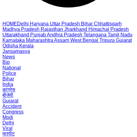
HOME
Delhi
Haryana
Uttar Pradesh
Bihar
Chhattisgarh
Madhya Pradesh
Rajasthan
Jharkhand
Himachal Pradesh
Uttarakhand
Punjab
Andhra Pradesh
Telangana
Tamil Nadu
Karnataka
Maharashtra
Assam
West Bengal
Tripura
Gujarat
Odisha
Kerala
Jansamasya
News
Bjp
National
Police
Bihar
India
कांग्रेस
बीजेपी
Gujarat
Accident
Congress
Modi
Delhi
Viral
मारपीट