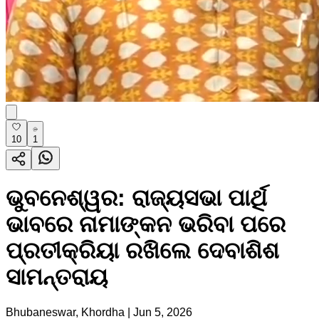
10
1
ଭୁବନେଶ୍ୱର: ରାଜ୍ୟସଭା ପାର୍ଥି
ଭାବରେ ନାମାଙ୍କନ ଭରିବା ପରେ
ପ୍ରତୀକ୍ରିୟା ରଖିଲେ ଦେବାଶିଶ
ସାମନ୍ତରାୟ
Bhubaneswar, Khordha
|
Jun 5, 2026