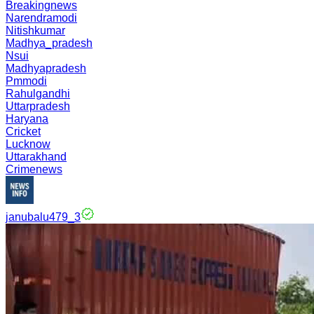
Breakingnews
Narendramodi
Nitishkumar
Madhya_pradesh
Nsui
Madhyapradesh
Pmmodi
Rahulgandhi
Uttarpradesh
Haryana
Cricket
Lucknow
Uttarakhand
Crimenews
janubalu479_3