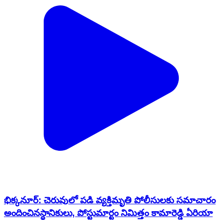
భిక్కనూర్: చెరువులో పడి వ్యక్తిమృతి పోలీసులకు సమాచారం
అందించినస్థానికులు, పోస్టుమార్టం నిమిత్తం కామారెడ్డి ఏరియా