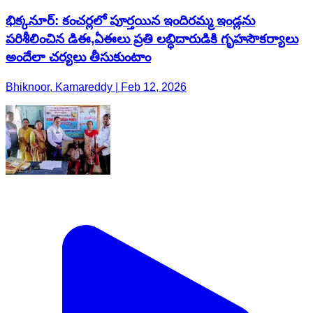
భిక్కనూర్: కంచర్లలో పూర్తయిన ఇందిరమ్మ ఇండ్లను
పరిశీలించిన డిఈ,ఏఈలు ప్రతి లబ్ధిదారుడికి గృహసౌకర్యాలు
అందేలా చర్యలు తీసుకుంటాం
Bhiknoor, Kamareddy | Feb 12, 2026