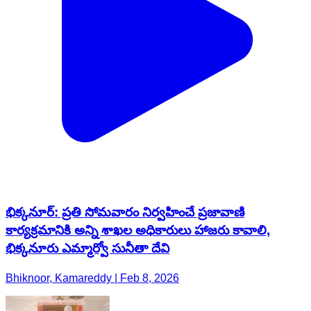
భిక్కనూర్: ప్రతి సోమవారం నిర్వహించే ప్రజావాణి
కార్యక్రమానికి అన్ని శాఖల అధికారులు హాజరు కావాలి,
భిక్కనూరు ఎమ్మార్వో సునీతా దేవి
Bhiknoor, Kamareddy | Feb 8, 2026