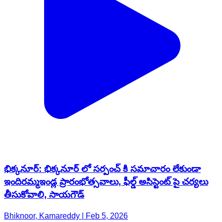
భిక్కనూర్: భిక్కనూర్ లో సర్పంచ్ కి సమాచారం లేకుండా
ఇందిరమ్మఇండ్ల ప్రారంభోత్సవాలు, ఫీల్డ్ అసిస్టెంట్ పై చర్యలు
తీసుకోవాలి, సాయగౌడ్
Bhiknoor, Kamareddy | Feb 5, 2026