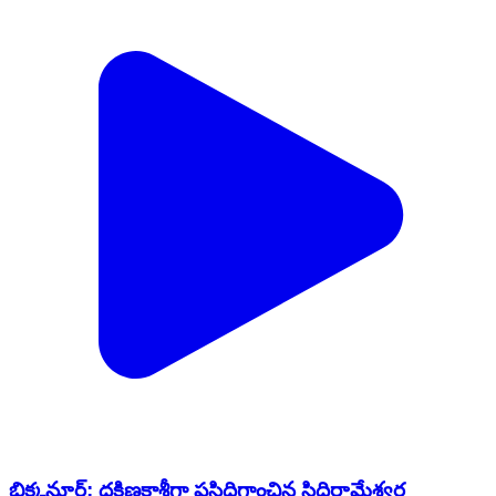
భిక్కనూర్: దక్షిణకాశీగా ప్రసిద్ధిగాంచిన సిద్దిరామేశ్వర