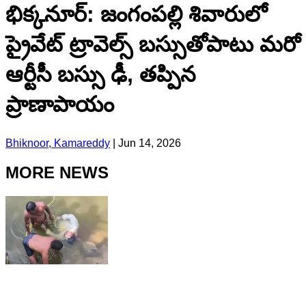
భిక్కనూర్: జంగంపల్లి శివారులో
ప్రైవేట్ ట్రావెల్స్ బస్సుతోపాటు మరో
ఆర్టీసీ బస్సు ఢీ, తప్పిన
ప్రాణాపాయం
Bhiknoor, Kamareddy
|
Jun 14, 2026
MORE NEWS