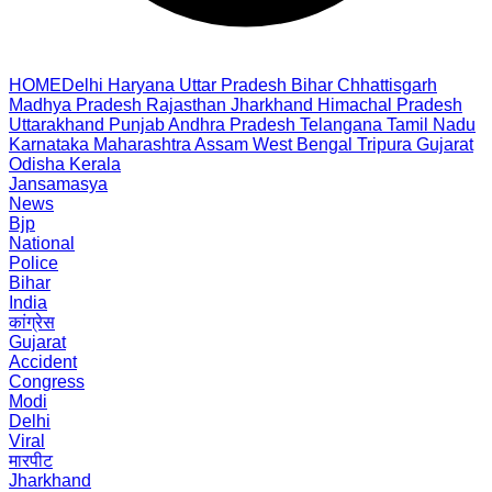
HOME
Delhi
Haryana
Uttar Pradesh
Bihar
Chhattisgarh
Madhya Pradesh
Rajasthan
Jharkhand
Himachal Pradesh
Uttarakhand
Punjab
Andhra Pradesh
Telangana
Tamil Nadu
Karnataka
Maharashtra
Assam
West Bengal
Tripura
Gujarat
Odisha
Kerala
Jansamasya
News
Bjp
National
Police
Bihar
India
कांग्रेस
Gujarat
Accident
Congress
Modi
Delhi
Viral
मारपीट
Jharkhand