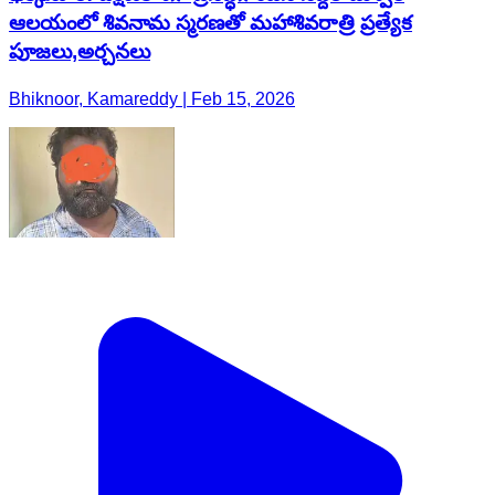
ఆలయంలో శివనామ స్మరణతో మహాశివరాత్రి ప్రత్యేక
పూజలు,అర్చనలు
Bhiknoor, Kamareddy | Feb 15, 2026