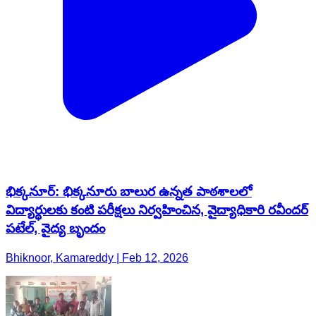
భిక్కనూర్: భిక్కనూరు బాలుర ఉన్నత పాఠశాలలో
విద్యార్థులకు కంటి పరీక్షలు నిర్వహించిన, వైద్యాధికారి రవీందర్
పటేల్, వైద్య బృందం
Bhiknoor, Kamareddy | Feb 12, 2026