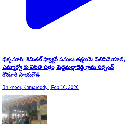
భిక్కనూర్: కెమికల్ ఫ్యాక్టరీ పనులు తక్షణమే నిలిపివేయాలి,
ఎమ్మార్వో కు వినతి పత్రం, పెద్దమల్లారెడ్డి గ్రామ సర్పంచ్
కోడూరి సాయగౌడ్
Bhiknoor, Kamareddy | Feb 16, 2026