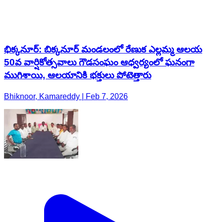
భిక్కనూర్: బిక్కనూర్ మండలంలో రేణుక ఎల్లమ్మ ఆలయ
50వ వార్షికోత్సవాలు గౌడసంఘం ఆధ్వర్యంలో ఘనంగా
ముగిశాయి, ఆలయానికి భక్తులు పోటెత్తారు
Bhiknoor, Kamareddy | Feb 7, 2026