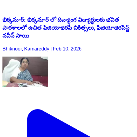
భిక్కనూర్: భిక్కనూర్ లో దివ్యాంగ విద్యార్థులకు భవిత
పాఠశాలలో ఉచిత ఫిజియోథెరపీ చికిత్సలు, ఫిజియోథెరపిస్ట్
నవీన్ సాయి
Bhiknoor, Kamareddy | Feb 10, 2026