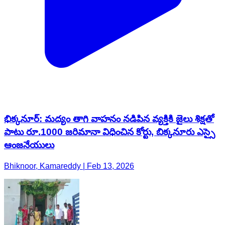
భిక్కనూర్: మద్యం తాగి వాహనం నడిపిన వ్యక్తికి జైలు శిక్షతో
పాటు రూ.1000 జరిమానా విధించిన కోర్టు, బిక్కనూరు ఎస్సై
ఆంజనేయులు
Bhiknoor, Kamareddy | Feb 13, 2026